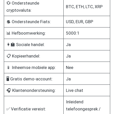
💱 Ondersteunde
BTC, ETH, LTC, XRP
cryptovaluta:
💲 Ondersteunde Fiats:
USD, EUR, GBP
📊 Hefboomwerking:
5000:1
👩‍🏫 Sociale handel:
Ja
📋 Kopieerhandel:
Ja
📱 Inheemse mobiele app:
Nee
🖥️ Gratis demo-account:
Ja
🎧 Klantenondersteuning:
Live chat
Inleidend
✅ Verificatie vereist:
telefoongesprek /