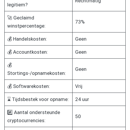
Rechtmatig
legitiem?
🚀 Geclaimd
73%
winstpercentage:
💰 Handelskosten:
Geen
💰 Accountkosten:
Geen
💰
Geen
Stortings-/opnamekosten:
💰 Softwarekosten:
Vrij
⌛ Tijdsbestek voor opname:
24 uur
#️⃣ Aantal ondersteunde
50
cryptocurrencies: