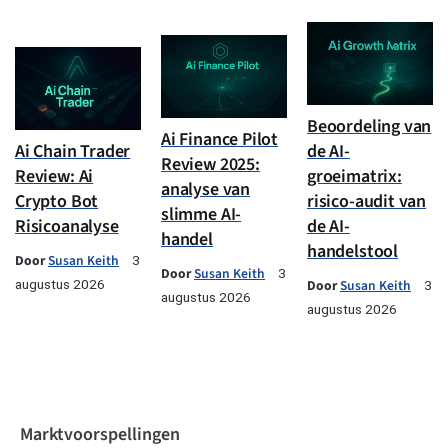
Beoordeling van
Ai Finance Pilot
Ai Chain Trader
de AI-
Review 2025:
Review: Ai
groeimatrix:
analyse van
Crypto Bot
risico-audit van
slimme AI-
Risicoanalyse
de AI-
handel
handelstool
Door
Susan Keith
3
Door
Susan Keith
3
augustus 2026
Door
Susan Keith
3
augustus 2026
augustus 2026
Marktvoorspellingen