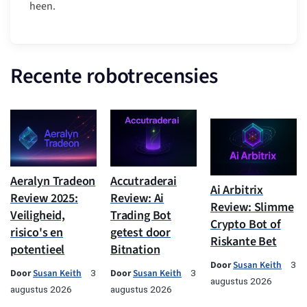
heen.
Recente robotrecensies
Aeralyn Tradeon
Accutraderai
Ai Arbitrix
Review 2025:
Review: Ai
Review: Slimme
Veiligheid,
Trading Bot
Crypto Bot of
risico's en
getest door
Riskante Bet
potentieel
Bitnation
Door
Susan Keith
3
Door
Susan Keith
Door
Susan Keith
3
3
augustus 2026
augustus 2026
augustus 2026