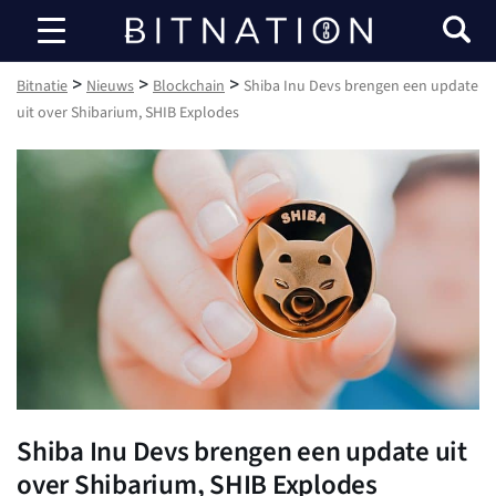
Bitnatie
>
>
>
Bitnatie
Nieuws
Blockchain
Shiba Inu Devs brengen een update
uit over Shibarium, SHIB Explodes
Shiba Inu Devs brengen een update uit
over Shibarium, SHIB Explodes