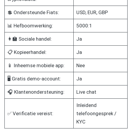
💲 Ondersteunde Fiats:
USD, EUR, GBP
📊 Hefboomwerking:
5000:1
👩‍🏫 Sociale handel:
Ja
📋 Kopieerhandel:
Ja
📱 Inheemse mobiele app:
Nee
🖥️ Gratis demo-account:
Ja
🎧 Klantenondersteuning:
Live chat
Inleidend
✅ Verificatie vereist:
telefoongesprek /
KYC