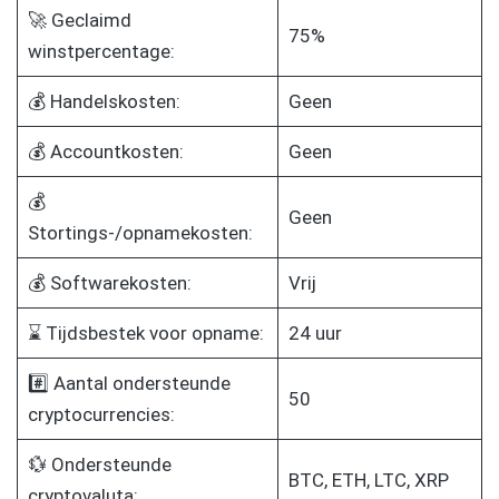
🚀 Geclaimd
75%
winstpercentage:
💰 Handelskosten:
Geen
💰 Accountkosten:
Geen
💰
Geen
Stortings-/opnamekosten:
💰 Softwarekosten:
Vrij
⌛ Tijdsbestek voor opname:
24 uur
#️⃣ Aantal ondersteunde
50
cryptocurrencies:
💱 Ondersteunde
BTC, ETH, LTC, XRP
cryptovaluta: