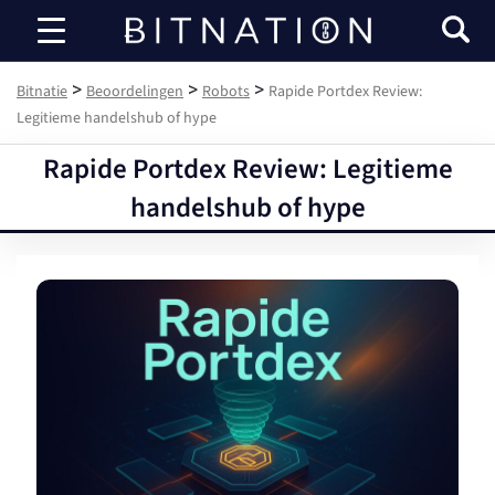
Bitnatie
>
>
>
Bitnatie
Beoordelingen
Robots
Rapide Portdex Review:
Legitieme handelshub of hype
Rapide Portdex Review: Legitieme
handelshub of hype