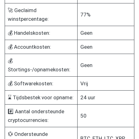
🚀 Geclaimd
77%
winstpercentage:
💰 Handelskosten:
Geen
💰 Accountkosten:
Geen
💰
Geen
Stortings-/opnamekosten:
💰 Softwarekosten:
Vrij
⌛ Tijdsbestek voor opname:
24 uur
#️⃣ Aantal ondersteunde
50
cryptocurrencies:
💱 Ondersteunde
BTC, ETH, LTC, XRP