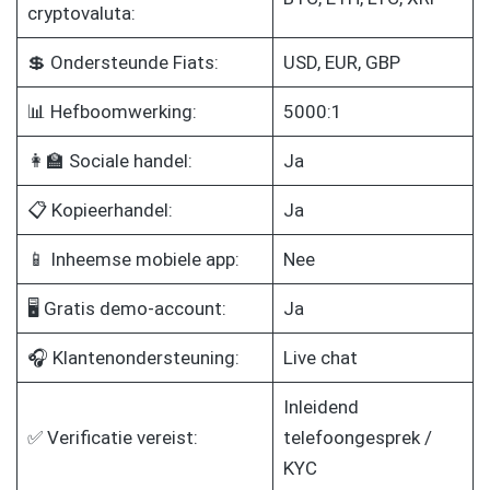
cryptovaluta:
💲 Ondersteunde Fiats:
USD, EUR, GBP
📊 Hefboomwerking:
5000:1
👩‍🏫 Sociale handel:
Ja
📋 Kopieerhandel:
Ja
📱 Inheemse mobiele app:
Nee
🖥️ Gratis demo-account:
Ja
🎧 Klantenondersteuning:
Live chat
Inleidend
✅ Verificatie vereist:
telefoongesprek /
KYC