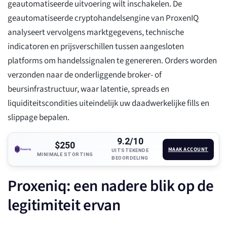
geautomatiseerde uitvoering wilt inschakelen. De
geautomatiseerde cryptohandelsengine van ProxenIQ
analyseert vervolgens marktgegevens, technische
indicatoren en prijsverschillen tussen aangesloten
platforms om handelssignalen te genereren. Orders worden
verzonden naar de onderliggende broker- of
beursinfrastructuur, waar latentie, spreads en
liquiditeitscondities uiteindelijk uw daadwerkelijke fills en
slippage bepalen.
9.2/10
$250
MAAK ACCOUNT
UITSTEKENDE
MINIMALE STORTING
BEOORDELING
Proxeniq: een nadere blik op de
legitimiteit ervan