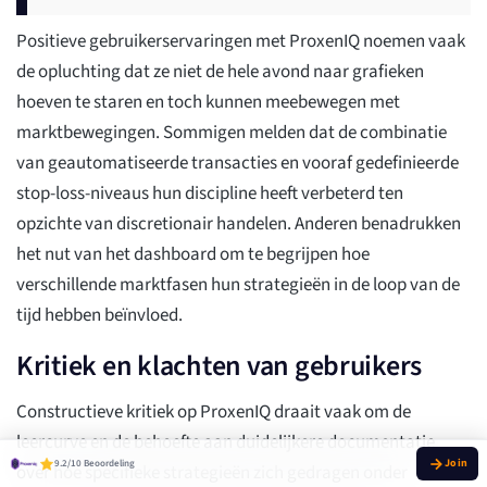
Positieve gebruikerservaringen met ProxenIQ noemen vaak
de opluchting dat ze niet de hele avond naar grafieken
hoeven te staren en toch kunnen meebewegen met
marktbewegingen. Sommigen melden dat de combinatie
van geautomatiseerde transacties en vooraf gedefinieerde
stop-loss-niveaus hun discipline heeft verbeterd ten
opzichte van discretionair handelen. Anderen benadrukken
het nut van het dashboard om te begrijpen hoe
verschillende marktfasen hun strategieën in de loop van de
tijd hebben beïnvloed.
Kritiek en klachten van gebruikers
Constructieve kritiek op ProxenIQ draait vaak om de
leercurve en de behoefte aan duidelijkere documentatie
9.2/10 Beoordeling
over hoe specifieke strategieën zich gedragen onder