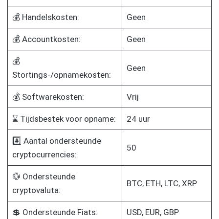
💰 Handelskosten:
Geen
💰 Accountkosten:
Geen
💰
Geen
Stortings-/opnamekosten:
💰 Softwarekosten:
Vrij
⌛ Tijdsbestek voor opname:
24 uur
#️⃣ Aantal ondersteunde
50
cryptocurrencies:
💱 Ondersteunde
BTC, ETH, LTC, XRP
cryptovaluta:
💲 Ondersteunde Fiats:
USD, EUR, GBP