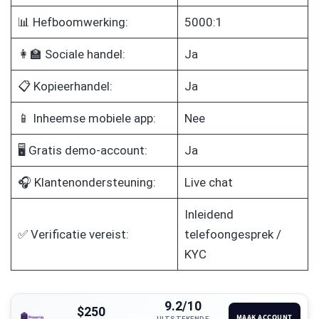
📊 Hefboomwerking:
5000:1
👩‍🏫 Sociale handel:
Ja
📋 Kopieerhandel:
Ja
📱 Inheemse mobiele app:
Nee
🖥️ Gratis demo-account:
Ja
🎧 Klantenondersteuning:
Live chat
Inleidend
✅ Verificatie vereist:
telefoongesprek /
KYC
9.2/10
$250
MAAK ACCOUNT
UITSTEKENDE