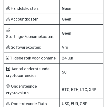
💰 Handelskosten:
Geen
💰 Accountkosten:
Geen
💰
Geen
Stortings-/opnamekosten:
💰 Softwarekosten:
Vrij
⌛ Tijdsbestek voor opname:
24 uur
#️⃣ Aantal ondersteunde
50
cryptocurrencies:
💱 Ondersteunde
BTC, ETH, LTC, XRP
cryptovaluta:
💲 Ondersteunde Fiats:
USD, EUR, GBP