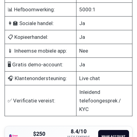
📊 Hefboomwerking:
5000:1
👩‍🏫 Sociale handel:
Ja
📋 Kopieerhandel:
Ja
📱 Inheemse mobiele app:
Nee
🖥️ Gratis demo-account:
Ja
🎧 Klantenondersteuning:
Live chat
Inleidend
✅ Verificatie vereist:
telefoongesprek /
KYC
8.4/10
$250
MAAK ACCOUNT
UITSTEKENDE