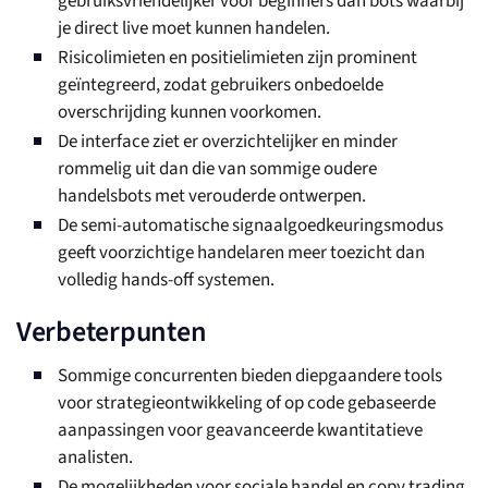
gebruiksvriendelijker voor beginners dan bots waarbij
je direct live moet kunnen handelen.
Risicolimieten en positielimieten zijn prominent
geïntegreerd, zodat gebruikers onbedoelde
overschrijding kunnen voorkomen.
De interface ziet er overzichtelijker en minder
rommelig uit dan die van sommige oudere
handelsbots met verouderde ontwerpen.
De semi-automatische signaalgoedkeuringsmodus
geeft voorzichtige handelaren meer toezicht dan
volledig hands-off systemen.
Verbeterpunten
Sommige concurrenten bieden diepgaandere tools
voor strategieontwikkeling of op code gebaseerde
aanpassingen voor geavanceerde kwantitatieve
analisten.
De mogelijkheden voor sociale handel en copy trading