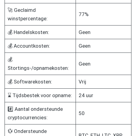
🚀 Geclaimd
77%
winstpercentage:
💰 Handelskosten:
Geen
💰 Accountkosten:
Geen
💰
Geen
Stortings-/opnamekosten:
💰 Softwarekosten:
Vrij
⌛ Tijdsbestek voor opname:
24 uur
#️⃣ Aantal ondersteunde
50
cryptocurrencies:
💱 Ondersteunde
BTC, ETH, LTC, XRP