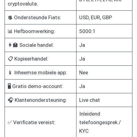
cryptovaluta:
💲 Ondersteunde Fiats:
USD, EUR, GBP
📊 Hefboomwerking:
5000:1
👩‍🏫 Sociale handel:
Ja
📋 Kopieerhandel:
Ja
📱 Inheemse mobiele app:
Nee
🖥️ Gratis demo-account:
Ja
🎧 Klantenondersteuning:
Live chat
Inleidend
✅ Verificatie vereist:
telefoongesprek /
KYC