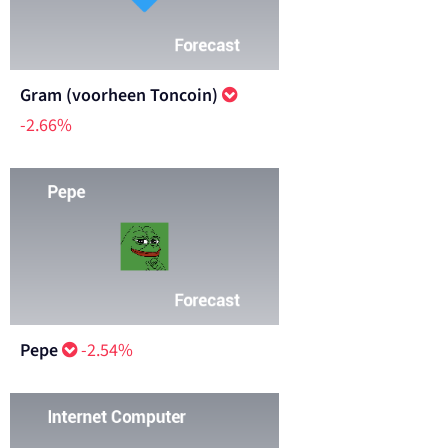
Gram (voorheen Toncoin)
-2.66%
Pepe
-2.54%