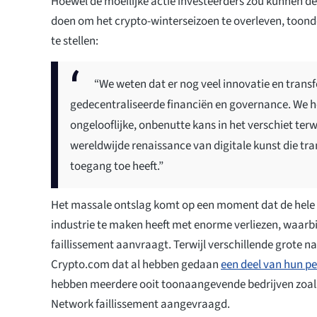
Hoewel de moeilijke actie investeerders zou kunnen d
doen om het crypto-winterseizoen te overleven, toon
te stellen:
“We weten dat er nog veel innovatie en trans
gedecentraliseerde financiën en governance. We h
ongelooflijke, onbenutte kans in het verschiet te
wereldwijde renaissance van digitale kunst die tra
toegang toe heeft.”
Het massale ontslag komt op een moment dat de hele
industrie te maken heeft met enorme verliezen, waarbi
faillissement aanvraagt. Terwijl verschillende grote 
Crypto.com dat al hebben gedaan
een deel van hun p
hebben meerdere ooit toonaangevende bedrijven zoals
Network faillissement aangevraagd.