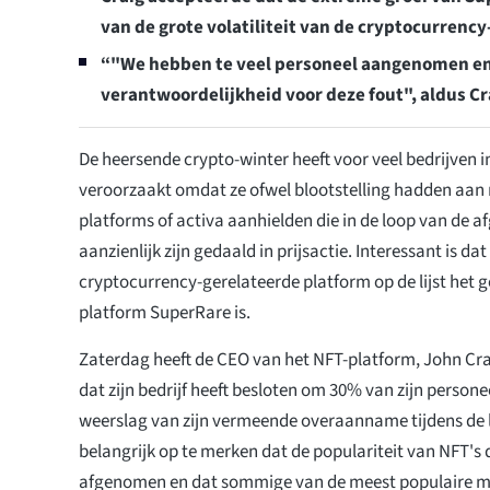
van de grote volatiliteit van de cryptocurrenc
“"We hebben te veel personeel aangenomen en 
verantwoordelijkheid voor deze fout", aldus Cr
De heersende crypto-winter heeft voor veel bedrijven 
veroorzaakt omdat ze ofwel blootstelling hadden aan re
platforms of activa aanhielden die in de loop van de
aanzienlijk zijn gedaald in prijsactie. Interessant is da
cryptocurrency-gerelateerde platform op de lijst he
platform SuperRare is.
Zaterdag heeft de CEO van het NFT-platform, John Cr
dat zijn bedrijf heeft besloten om 30% van zijn personee
weerslag van zijn vermeende overaanname tijdens de la
belangrijk op te merken dat de populariteit van NFT's d
afgenomen en dat sommige van de meest populaire m