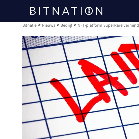
Bitnatie
>
>
>
Bitnatie
Nieuws
Bedrijf
NFT-platform SuperRare vermind