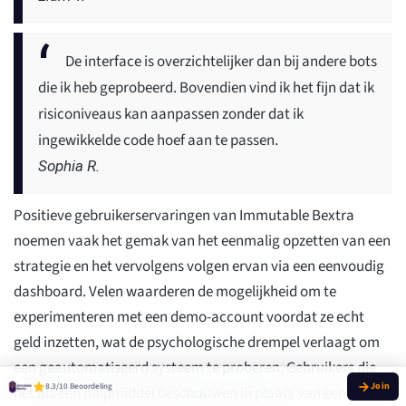
De interface is overzichtelijker dan bij andere bots
die ik heb geprobeerd. Bovendien vind ik het fijn dat ik
risiconiveaus kan aanpassen zonder dat ik
ingewikkelde code hoef aan te passen.
Sophia R.
Positieve gebruikerservaringen van Immutable Bextra
noemen vaak het gemak van het eenmalig opzetten van een
strategie en het vervolgens volgen ervan via een eenvoudig
dashboard. Velen waarderen de mogelijkheid om te
experimenteren met een demo-account voordat ze echt
geld inzetten, wat de psychologische drempel verlaagt om
een geautomatiseerd systeem te proberen. Gebruikers die
8.3/10 Beoordeling
het als een hulpmiddel beschouwen in plaats van een