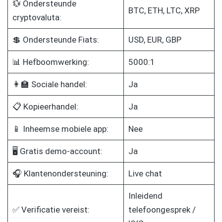
💱 Ondersteunde
BTC, ETH, LTC, XRP
cryptovaluta:
💲 Ondersteunde Fiats:
USD, EUR, GBP
📊 Hefboomwerking:
5000:1
👩‍🏫 Sociale handel:
Ja
📋 Kopieerhandel:
Ja
📱 Inheemse mobiele app:
Nee
🖥️ Gratis demo-account:
Ja
🎧 Klantenondersteuning:
Live chat
Inleidend
✅ Verificatie vereist:
telefoongesprek /