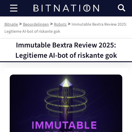
Bitnatie
>
>
>
Bitnatie
Beoordelingen
Robots
Immutable Bextra Review 2025:
Legitieme AI-bot of riskante gok
Immutable Bextra Review 2025:
Legitieme AI-bot of riskante gok