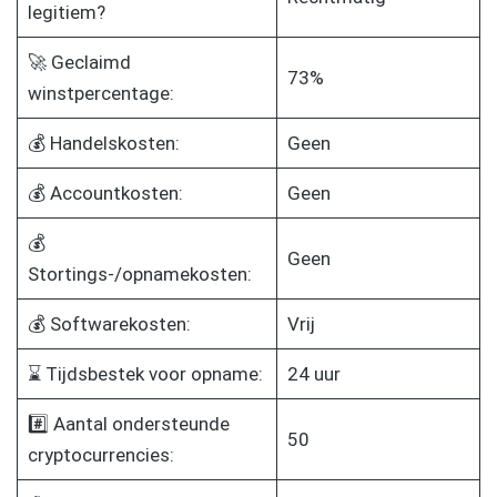
legitiem?
🚀 Geclaimd
73%
winstpercentage:
💰 Handelskosten:
Geen
💰 Accountkosten:
Geen
💰
Geen
Stortings-/opnamekosten:
💰 Softwarekosten:
Vrij
⌛ Tijdsbestek voor opname:
24 uur
#️⃣ Aantal ondersteunde
50
cryptocurrencies: