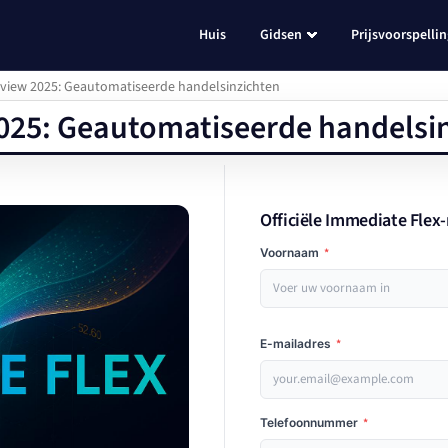
Huis
Gidsen
Prijsvoorspelli
view 2025: Geautomatiseerde handelsinzichten
025: Geautomatiseerde handelsi
Officiële Immediate Flex-
Voornaam
*
E-mailadres
*
Telefoonnummer
*