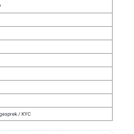
P
ngesprek / KYC