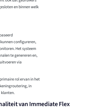
kent ook dat gebruikers
gesloten en binnen welk
ebaseerd
 kunnen configureren,
onitoren. Het systeem
nalen te genereren en,
uitvoeren via
primaire rol ervan in het
keningroutering, in
 klanten.
naliteit van Immediate Flex