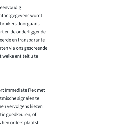
 eenvoudig
ontactgegevens wordt
ebruikers doorgaans
rt en de onderliggende
leerde en transparante
arten via ons gescreende
welke entiteit u te
ert Immediate Flex met
itmische signalen te
en vervolgens kiezen
tie goedkeuren, of
 hen orders plaatst