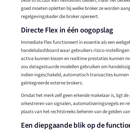
Deze structuur kan flexibiliteit bieden, maar het bete
goed moeten opletten bij welke broker ze worden aan
regelgevingskader die broker opereert.
Directe Flex in één oogopslag
Immediate Flex functioneert in essentie als een webg
handelsdashboard waar gebruikers risico-instellingen
activa kunnen kiezen en realtime prestaties kunnen m
zou datagestuurde modellen gebruiken om handelssig
indien ingeschakeld, automatisch transacties kunnen 
geïntegreerde externe brokers.
Omdat het merk zelf geen erkende makelaar is, ligt de 
orkestreren van signalen, automatiseringsregels en re
plaats van het rechtstreeks beheren van de gelden van
Een diepgaande blik op de functio