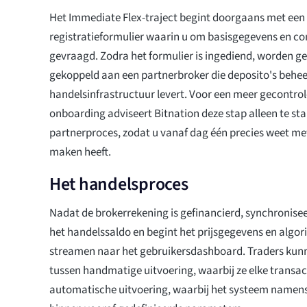
Het Immediate Flex-traject begint doorgaans met een
registratieformulier waarin u om basisgegevens en c
gevraagd. Zodra het formulier is ingediend, worden g
gekoppeld aan een partnerbroker die deposito's behee
handelsinfrastructuur levert. Voor een meer gecontro
onboarding adviseert Bitnation deze stap alleen te st
partnerproces, zodat u vanaf dag één precies weet met 
maken heeft.
Het handelsproces
Nadat de brokerrekening is gefinancierd, synchronise
het handelssaldo en begint het prijsgegevens en algor
streamen naar het gebruikersdashboard. Traders kunn
tussen handmatige uitvoering, waarbij ze elke transac
automatische uitvoering, waarbij het systeem namens