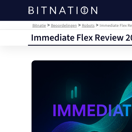
Bitnatie
>
>
>
Bitnatie
Beoordelingen
Robots
Immediate Flex Re
Immediate Flex Review 2