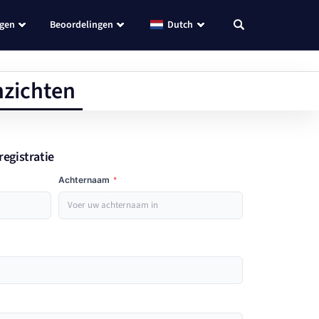
ngen
Beoordelingen
Dutch
nzichten
registratie
Achternaam
*