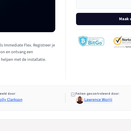
Maak d
ls Immediate Flex. Registreer je
tion en ontvang een
 helpen met de installatie.
eeld door:
Feiten gecontroleerd door:
olly Clarkson
Lawrence Woriji