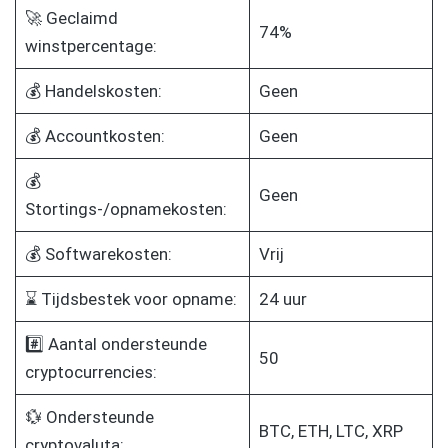
🚀 Geclaimd
74%
winstpercentage:
💰 Handelskosten:
Geen
💰 Accountkosten:
Geen
💰
Geen
Stortings-/opnamekosten:
💰 Softwarekosten:
Vrij
⌛ Tijdsbestek voor opname:
24 uur
#️⃣ Aantal ondersteunde
50
cryptocurrencies:
💱 Ondersteunde
BTC, ETH, LTC, XRP
cryptovaluta: