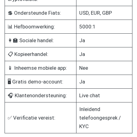
💲 Ondersteunde Fiats:
USD, EUR, GBP
📊 Hefboomwerking:
5000:1
👩‍🏫 Sociale handel:
Ja
📋 Kopieerhandel:
Ja
📱 Inheemse mobiele app:
Nee
🖥️ Gratis demo-account:
Ja
🎧 Klantenondersteuning:
Live chat
Inleidend
✅ Verificatie vereist:
telefoongesprek /
KYC