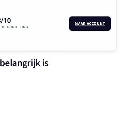
3/10
MAAK ACCOUNT
 BEOORDELING
belangrijk is