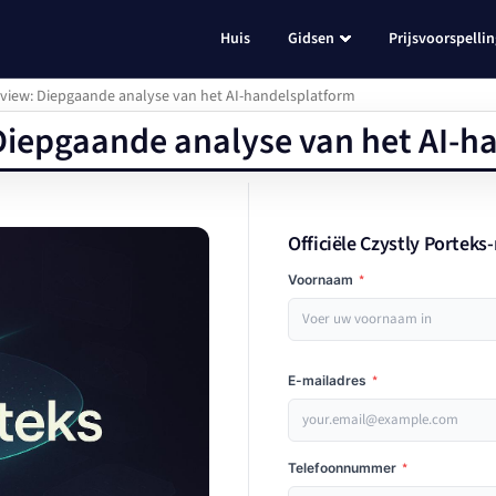
Huis
Gidsen
Prijsvoorspelli
eview: Diepgaande analyse van het AI-handelsplatform
 Diepgaande analyse van het AI-h
Officiële Czystly Porteks-
Voornaam
*
E-mailadres
*
Telefoonnummer
*