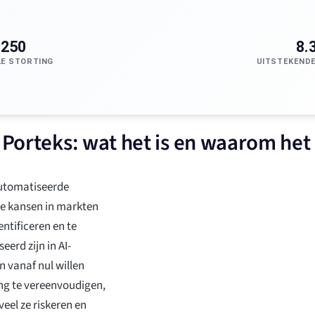
$250
8.
LE STORTING
UITSTEKENDE
 Porteks: wat het is en waarom het 
automatiseerde
le kansen in markten
ntificeren en te
erd zijn in AI-
 vanaf nul willen
ng te vereenvoudigen,
eel ze riskeren en