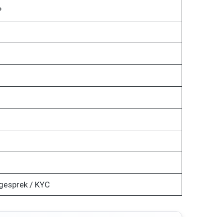
P
ngesprek / KYC