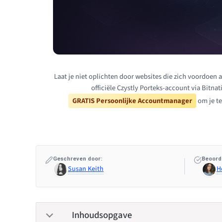
Laat je niet oplichten door websites die zich voordoen al
officiële Czystly Porteks-account via Bitna
GRATIS Persoonlijke Accountmanager
om je te
Geschreven door:
Beoord
Susan Keith
H
Inhoudsopgave