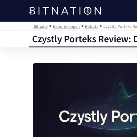
Bitnatie
>
>
>
Bitnatie
Beoordelingen
Robots
Czystly Porteks R
Czystly Porteks Review: