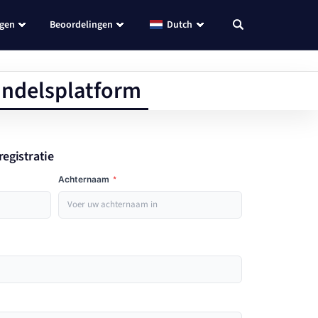
ngen
Beoordelingen
Dutch
andelsplatform
registratie
Achternaam
*