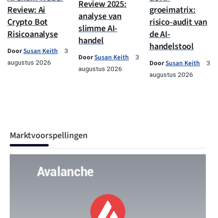
Review 2025:
Review: Ai
groeimatrix:
analyse van
Crypto Bot
risico-audit van
slimme AI-
Risicoanalyse
de AI-
handel
handelstool
Door
Susan Keith
3
Door
Susan Keith
3
augustus 2026
Door
Susan Keith
3
augustus 2026
augustus 2026
Marktvoorspellingen