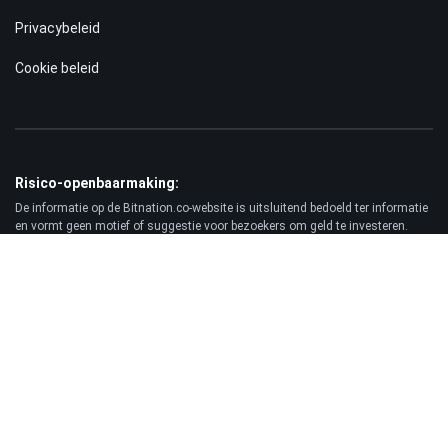
Privacybeleid
Cookie beleid
Risico-openbaarmaking:
De informatie op de Bitnation.co-website is uitsluitend bedoeld ter informatie
en vormt geen motief of suggestie voor bezoekers om geld te investeren.
Bovendien waarschuwen wij u ervoor dat handelen op de forex- en CFD-markt
altijd een hoog risico met zich meebrengt. Volgens de statistieken verliest
75-89% van de klanten het geïnvesteerde geld en maakt slechts 11-25% van
de handelaren winst. Handelen in futures en opties brengt aanzienlijke
risico's met zich mee en is niet geschikt voor elke belegger.
Vrijwaring:
Bitnation.co is niet aansprakelijk voor de gevolgen van handelsbeslissingen
van de Klant en voor het mogelijke verlies van zijn kapitaal als gevolg van het
gebruik van deze website en de daarop gepubliceerde informatie.