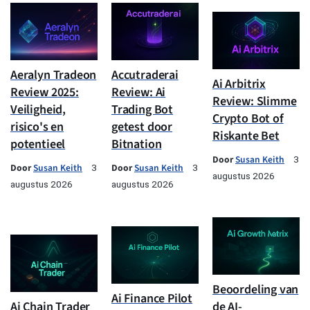
Aeralyn Tradeon
Accutraderai
Ai Arbitrix
Review 2025:
Review: Ai
Review: Slimme
Veiligheid,
Trading Bot
Crypto Bot of
risico's en
getest door
Riskante Bet
potentieel
Bitnation
Door
Susan Keith
3
Door
Susan Keith
Door
Susan Keith
3
3
augustus 2026
augustus 2026
augustus 2026
Beoordeling van
Ai Finance Pilot
Ai Chain Trader
de AI-