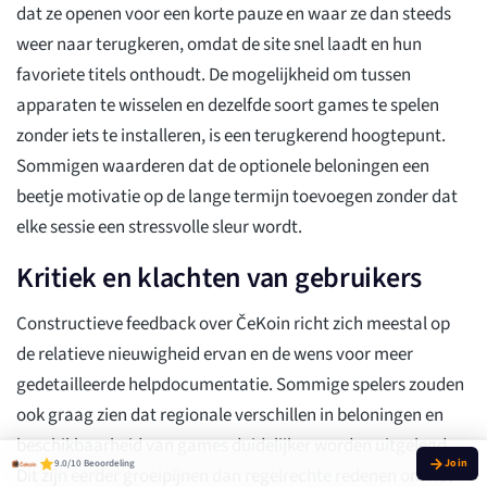
dat ze openen voor een korte pauze en waar ze dan steeds
weer naar terugkeren, omdat de site snel laadt en hun
favoriete titels onthoudt. De mogelijkheid om tussen
apparaten te wisselen en dezelfde soort games te spelen
zonder iets te installeren, is een terugkerend hoogtepunt.
Sommigen waarderen dat de optionele beloningen een
beetje motivatie op de lange termijn toevoegen zonder dat
elke sessie een stressvolle sleur wordt.
Kritiek en klachten van gebruikers
Constructieve feedback over ČeKoin richt zich meestal op
de relatieve nieuwigheid ervan en de wens voor meer
gedetailleerde helpdocumentatie. Sommige spelers zouden
ook graag zien dat regionale verschillen in beloningen en
beschikbaarheid van games duidelijker worden uitgelegd.
9.0/10 Beoordeling
Dit zijn eerder groeipijnen dan regelrechte redenen om het