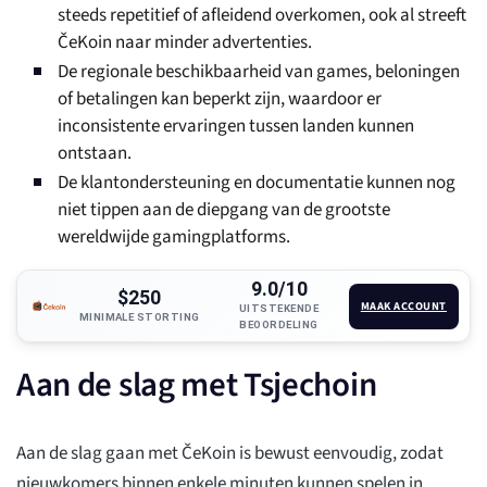
steeds repetitief of afleidend overkomen, ook al streeft
ČeKoin naar minder advertenties.
De regionale beschikbaarheid van games, beloningen
of betalingen kan beperkt zijn, waardoor er
inconsistente ervaringen tussen landen kunnen
ontstaan.
De klantondersteuning en documentatie kunnen nog
niet tippen aan de diepgang van de grootste
wereldwijde gamingplatforms.
9.0/10
$250
MAAK ACCOUNT
UITSTEKENDE
MINIMALE STORTING
BEOORDELING
Aan de slag met Tsjechoin
Aan de slag gaan met ČeKoin is bewust eenvoudig, zodat
nieuwkomers binnen enkele minuten kunnen spelen in