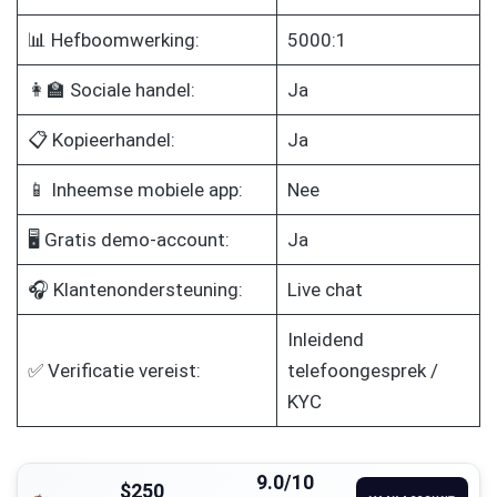
📊 Hefboomwerking:
5000:1
👩‍🏫 Sociale handel:
Ja
📋 Kopieerhandel:
Ja
📱 Inheemse mobiele app:
Nee
🖥️ Gratis demo-account:
Ja
🎧 Klantenondersteuning:
Live chat
Inleidend
✅ Verificatie vereist:
telefoongesprek /
KYC
9.0/10
$250