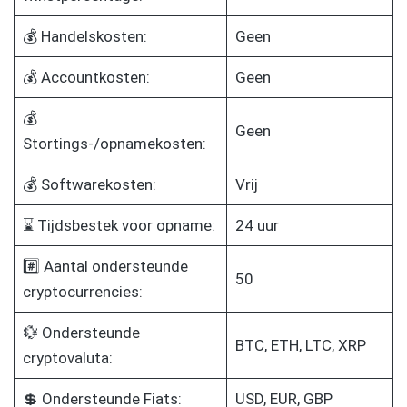
💰 Handelskosten:
Geen
💰 Accountkosten:
Geen
💰
Geen
Stortings-/opnamekosten:
💰 Softwarekosten:
Vrij
⌛ Tijdsbestek voor opname:
24 uur
#️⃣ Aantal ondersteunde
50
cryptocurrencies:
💱 Ondersteunde
BTC, ETH, LTC, XRP
cryptovaluta:
💲 Ondersteunde Fiats:
USD, EUR, GBP