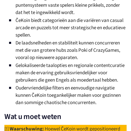
puntensysteem vaste spelers kleine prikkels, zonder
dat het te ingewikkeld wordt.
ČeKoin biedt categorieën aan die variëren van casual
arcade en puzzels tot meer strategische en educatieve
spellen.
De laadsnelheden en stabiliteit kunnen concurreren
met die van grotere hubs zoals Poki of CrazyGames,
vooral op nieuwere apparaten.
Gelokaliseerde taalopties en regionale contentcuratie
maken de ervaring gebruiksvriendelijker voor
gebruikers die geen Engels als moedertaal hebben.
Oudervriendelijke filters en eenvoudige navigatie
kunnen ČeKoin toegankelijker maken voor gezinnen
dan sommige chaotische concurrenten.
Wat u moet weten
[!]
Waarschuwing:
Hoewel ČeKoin wordt gepositioneerd