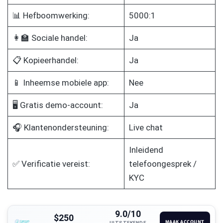
📊 Hefboomwerking:
5000:1
👩‍🏫 Sociale handel:
Ja
📋 Kopieerhandel:
Ja
📱 Inheemse mobiele app:
Nee
🖥️ Gratis demo-account:
Ja
🎧 Klantenondersteuning:
Live chat
Inleidend
✅ Verificatie vereist:
telefoongesprek /
KYC
9.0/10
$250
MAAK ACCOUNT
UITSTEKENDE