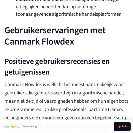
uitleg lijken beperkter dan op sommige
toonaangevende algoritmische handelsplatformen.
Gebruikerservaringen met
Canmark Flowdex
Positieve gebruikersrecensies en
getuigenissen
Canmark Flowdex is wellicht het meest aantrekkelijk voor
gebruikers die geïnteresseerd zijn in algoritmische handel,
maar niet de tijd of vaardigheden hebben om hun eigen bots
te programmeren. Drukke professionals, parttime traders
en beginners die de voorkeur geven aan een begeleide setup
kunnen allemaal profiteren van de gestructureerde
9.0/10 Beoordeling