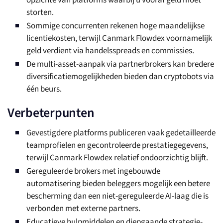
opzichte van platforms waarbij u vooraf geld moet
storten.
Sommige concurrenten rekenen hoge maandelijkse
licentiekosten, terwijl Canmark Flowdex voornamelijk
geld verdient via handelsspreads en commissies.
De multi-asset-aanpak via partnerbrokers kan bredere
diversificatiemogelijkheden bieden dan cryptobots via
één beurs.
Verbeterpunten
Gevestigdere platforms publiceren vaak gedetailleerde
teamprofielen en gecontroleerde prestatiegegevens,
terwijl Canmark Flowdex relatief ondoorzichtig blijft.
Gereguleerde brokers met ingebouwde
automatisering bieden beleggers mogelijk een betere
bescherming dan een niet-gereguleerde AI-laag die is
verbonden met externe partners.
Educatieve hulpmiddelen en diepgaande strategie-