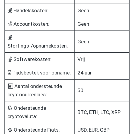
💰 Handelskosten:
Geen
💰 Accountkosten:
Geen
💰
Geen
Stortings-/opnamekosten:
💰 Softwarekosten:
Vrij
⌛ Tijdsbestek voor opname:
24 uur
#️⃣ Aantal ondersteunde
50
cryptocurrencies:
💱 Ondersteunde
BTC, ETH, LTC, XRP
cryptovaluta:
💲 Ondersteunde Fiats:
USD, EUR, GBP