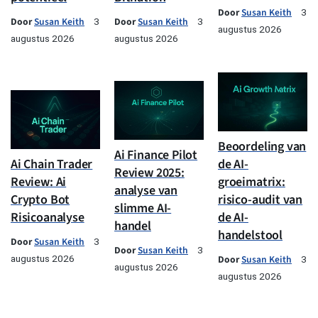
Door
Susan Keith
3
Door
Susan Keith
Door
Susan Keith
3
3
augustus 2026
augustus 2026
augustus 2026
Beoordeling van
Ai Finance Pilot
Ai Chain Trader
de AI-
Review 2025:
Review: Ai
groeimatrix:
analyse van
Crypto Bot
risico-audit van
slimme AI-
Risicoanalyse
de AI-
handel
handelstool
Door
Susan Keith
3
Door
Susan Keith
3
augustus 2026
Door
Susan Keith
3
augustus 2026
augustus 2026