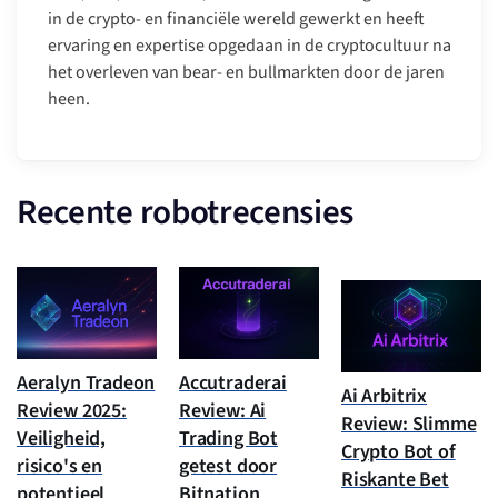
in de crypto- en financiële wereld gewerkt en heeft
ervaring en expertise opgedaan in de cryptocultuur na
het overleven van bear- en bullmarkten door de jaren
heen.
Recente robotrecensies
Aeralyn Tradeon
Accutraderai
Ai Arbitrix
Review 2025:
Review: Ai
Review: Slimme
Veiligheid,
Trading Bot
Crypto Bot of
risico's en
getest door
Riskante Bet
potentieel
Bitnation