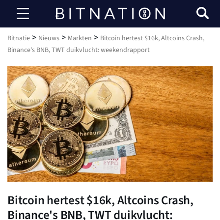
Bitnatie
>
>
>
Bitnatie
Nieuws
Markten
Bitcoin hertest $16k, Altcoins Crash,
Binance's BNB, TWT duikvlucht: weekendrapport
Bitcoin hertest $16k, Altcoins Crash,
Binance's BNB, TWT duikvlucht: