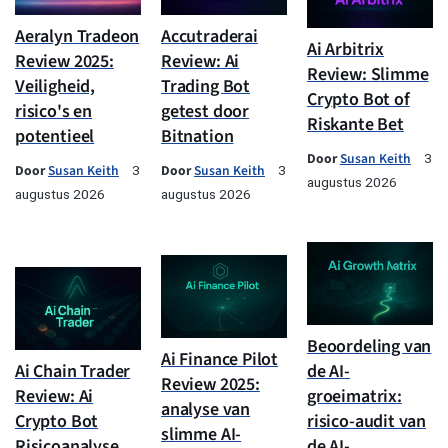
Aeralyn Tradeon
Accutraderai
Ai Arbitrix
Review 2025:
Review: Ai
Review: Slimme
Veiligheid,
Trading Bot
Crypto Bot of
risico's en
getest door
Riskante Bet
potentieel
Bitnation
Door
Susan Keith
3
Door
Susan Keith
Door
Susan Keith
3
3
augustus 2026
augustus 2026
augustus 2026
Beoordeling van
Ai Finance Pilot
Ai Chain Trader
de AI-
Review 2025:
Review: Ai
groeimatrix:
analyse van
Crypto Bot
risico-audit van
slimme AI-
Risicoanalyse
de AI-