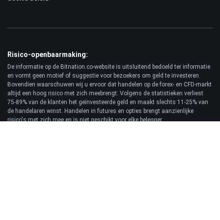
Risico-openbaarmaking:
De informatie op de Bitnation.co-website is uitsluitend bedoeld ter informatie
en vormt geen motief of suggestie voor bezoekers om geld te investeren.
Bovendien waarschuwen wij u ervoor dat handelen op de forex- en CFD-markt
altijd een hoog risico met zich meebrengt. Volgens de statistieken verliest
75-89% van de klanten het geïnvesteerde geld en maakt slechts 11-25% van
de handelaren winst. Handelen in futures en opties brengt aanzienlijke
risico's met zich mee en is niet geschikt voor elke belegger.
Vrijwaring:
Bitnation.co is niet aansprakelijk voor de gevolgen van handelsbeslissingen
van de Klant en voor het mogelijke verlies van zijn kapitaal als gevolg van het
gebruik van deze website en de daarop gepubliceerde informatie.
© 2026 Bitnation Ltd. Alle rechten voorbehouden.