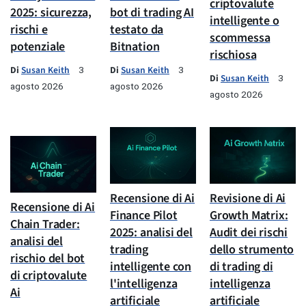
criptovalute
2025: sicurezza,
bot di trading AI
intelligente o
rischi e
testato da
scommessa
potenziale
Bitnation
rischiosa
Di
Susan Keith
Di
Susan Keith
3
3
Di
Susan Keith
3
agosto 2026
agosto 2026
agosto 2026
Recensione di Ai
Revisione di Ai
Recensione di Ai
Finance Pilot
Growth Matrix:
Chain Trader:
2025: analisi del
Audit dei rischi
analisi del
trading
dello strumento
rischio del bot
intelligente con
di trading di
di criptovalute
l'intelligenza
intelligenza
Ai
artificiale
artificiale