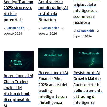
Aeralyn Tradeon
Accutraderai:
criptovalute
2025: sicurezza,
bot di trading AI
intelligente o
rischi e
testato da
scommessa
potenziale
Bitnation
rischiosa
Di
Susan Keith
Di
Susan Keith
3
3
Di
Susan Keith
3
agosto 2026
agosto 2026
agosto 2026
Recensione di Ai
Revisione di Ai
Recensione di Ai
Finance Pilot
Growth Matrix:
Chain Trader:
2025: analisi del
Audit dei rischi
analisi del
trading
dello strumento
rischio del bot
intelligente con
di trading di
di criptovalute
l'intelligenza
intelligenza
Ai