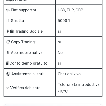
💲 Fiat supportati:
USD, EUR, GBP
📊 Sfrutta:
5000:1
👩‍🏫 Trading Sociale:
sì
📋 Copy Trading:
sì
📱 App mobile nativa:
No
🖥️ Conto demo gratuito:
sì
🎧 Assistenza clienti:
Chat dal vivo
Telefonata introduttiva
✅ Verifica richiesta:
/ KYC