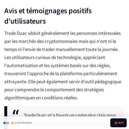
Avis et témoignages positifs
d'utilisateurs
Trade Duac séduit généralement les personnes intéressées
par les marchés des cryptomonnaies mais qui n'ont ni le
temps ni l'envie de trader manuellement toute la journée.
Les utilisateurs curieux de technologie, appréciant
l'automatisation et les systèmes basés sur des règles,
trouveront l'approche de la plateforme particulièrement
attrayante. Elle peut également servir d'outil pédagogique
pour comprendre le comportement des stratégies
algorithmiques en conditions réelles.
Trade Duac m'a fourni un cadre plus clair pour
mes transactions en cryptomonnaies, et le mode
8.9/10 Notation