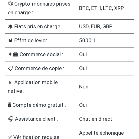
💱 Crypto-monnaies prises
BTC, ETH, LTC, XRP
en charge :
💲 Fiats pris en charge :
USD, EUR, GBP
📊 Effet de levier :
5000:1
👩‍🏫 Commerce social :
Oui
📋 Commerce de copie :
Oui
📱 Application mobile
Non
native :
🖥️ Compte démo gratuit :
Oui
🎧 Assistance client :
Chat en direct
Appel téléphonique
✅ Vérification requise :