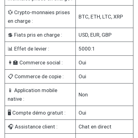
💱 Crypto-monnaies prises
BTC, ETH, LTC, XRP
en charge :
💲 Fiats pris en charge :
USD, EUR, GBP
📊 Effet de levier :
5000:1
👩‍🏫 Commerce social :
Oui
📋 Commerce de copie :
Oui
📱 Application mobile
Non
native :
🖥️ Compte démo gratuit :
Oui
🎧 Assistance client :
Chat en direct