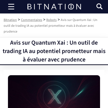
Bitnation
>
>
>
Bitnation
Commentaires
Robots
Avis sur Quantum Xai : Un
outil de trading IA au potentiel prometteur mais à évaluer avec
prudence
Avis sur Quantum Xai : Un outil de
trading IA au potentiel prometteur mais
à évaluer avec prudence