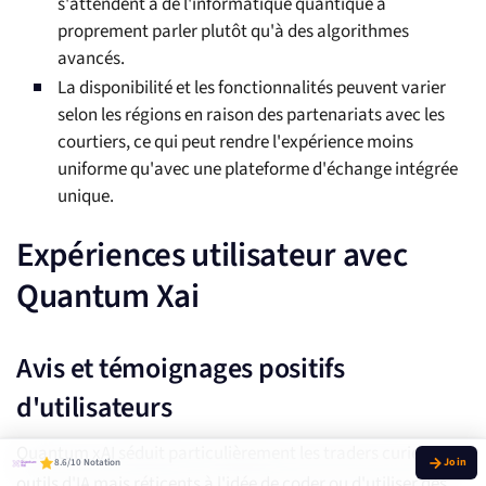
s'attendent à de l'informatique quantique à
proprement parler plutôt qu'à des algorithmes
avancés.
La disponibilité et les fonctionnalités peuvent varier
selon les régions en raison des partenariats avec les
courtiers, ce qui peut rendre l'expérience moins
uniforme qu'avec une plateforme d'échange intégrée
unique.
Expériences utilisateur avec
Quantum Xai
Avis et témoignages positifs
d'utilisateurs
Quantum xAI séduit particulièrement les traders curieux des
8.6/10 Notation
outils d'IA mais réticents à l'idée de coder ou d'utiliser des