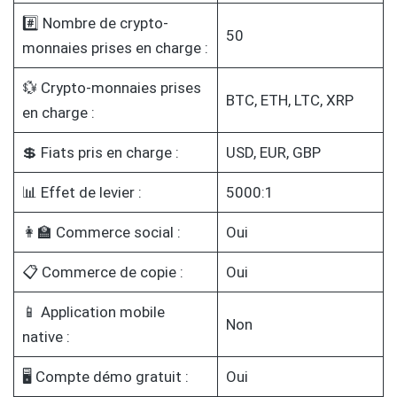
#️⃣ Nombre de crypto-
50
monnaies prises en charge :
💱 Crypto-monnaies prises
BTC, ETH, LTC, XRP
en charge :
💲 Fiats pris en charge :
USD, EUR, GBP
📊 Effet de levier :
5000:1
👩‍🏫 Commerce social :
Oui
📋 Commerce de copie :
Oui
📱 Application mobile
Non
native :
🖥️ Compte démo gratuit :
Oui