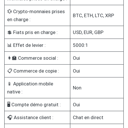
💱 Crypto-monnaies prises
BTC, ETH, LTC, XRP
en charge :
💲 Fiats pris en charge :
USD, EUR, GBP
📊 Effet de levier :
5000:1
👩‍🏫 Commerce social :
Oui
📋 Commerce de copie :
Oui
📱 Application mobile
Non
native :
🖥️ Compte démo gratuit :
Oui
🎧 Assistance client :
Chat en direct