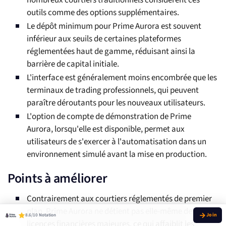
nombreux courtiers traditionnels considèrent ces
outils comme des options supplémentaires.
Le dépôt minimum pour Prime Aurora est souvent
inférieur aux seuils de certaines plateformes
réglementées haut de gamme, réduisant ainsi la
barrière de capital initiale.
L'interface est généralement moins encombrée que les
terminaux de trading professionnels, qui peuvent
paraître déroutants pour les nouveaux utilisateurs.
L'option de compte de démonstration de Prime
Aurora, lorsqu'elle est disponible, permet aux
utilisateurs de s'exercer à l'automatisation dans un
environnement simulé avant la mise en production.
Points à améliorer
Contrairement aux courtiers réglementés de premier
plan, Prime Aurora ne détient pas elle-même de
8.6/10 Notation
licences financières majeures, ce qui affaiblit les