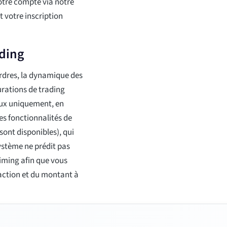
tre compte via notre
t votre inscription
ading
ordres, la dynamique des
gurations de trading
naux uniquement, en
es fonctionnalités de
ont disponibles), qui
système ne prédit pas
 timing afin que vous
action et du montant à