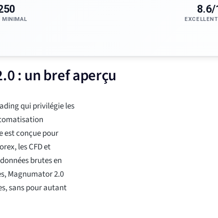
250
8.6/
 MINIMAL
EXCELLENT
0 : un bref aperçu
ing qui privilégie les
automatisation
lle est conçue pour
orex, les CFD et
s données brutes en
mes, Magnumator 2.0
les, sans pour autant