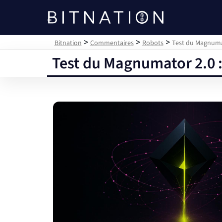
Bitnation
>
>
>
Bitnation
Commentaires
Robots
Test du Magnumat
Test du Magnumator 2.0 : 