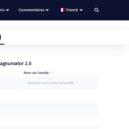
rix
Commentaires
French
)
Magnumator 2.0
Nom de famille
*