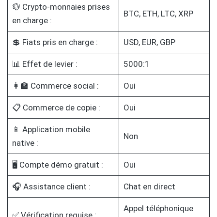
💱 Crypto-monnaies prises
BTC, ETH, LTC, XRP
en charge :
💲 Fiats pris en charge :
USD, EUR, GBP
📊 Effet de levier :
5000:1
👩‍🏫 Commerce social :
Oui
📋 Commerce de copie :
Oui
📱 Application mobile
Non
native :
🖥️ Compte démo gratuit :
Oui
🎧 Assistance client :
Chat en direct
Appel téléphonique
✅ Vérification requise :