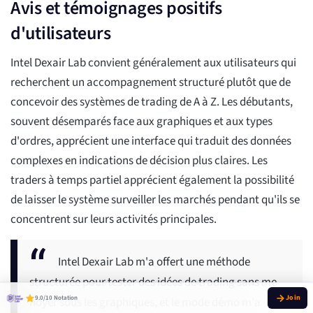
Avis et témoignages positifs
d'utilisateurs
Intel Dexair Lab convient généralement aux utilisateurs qui
recherchent un accompagnement structuré plutôt que de
concevoir des systèmes de trading de A à Z. Les débutants,
souvent désemparés face aux graphiques et aux types
d'ordres, apprécient une interface qui traduit des données
complexes en indications de décision plus claires. Les
traders à temps partiel apprécient également la possibilité
de laisser le système surveiller les marchés pendant qu'ils se
concentrent sur leurs activités principales.
Intel Dexair Lab m'a offert une méthode
structurée pour tester des idées de trading sans me
9.0/10 Notation
noyer sous les graphiques, et le mode démo m'a