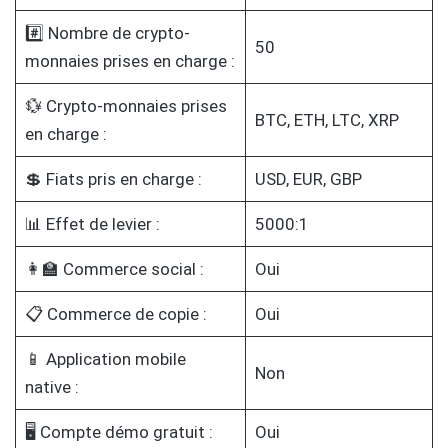
#️⃣ Nombre de crypto-
50
monnaies prises en charge :
💱 Crypto-monnaies prises
BTC, ETH, LTC, XRP
en charge :
💲 Fiats pris en charge :
USD, EUR, GBP
📊 Effet de levier :
5000:1
👩‍🏫 Commerce social :
Oui
📋 Commerce de copie :
Oui
📱 Application mobile
Non
native :
🖥️ Compte démo gratuit :
Oui