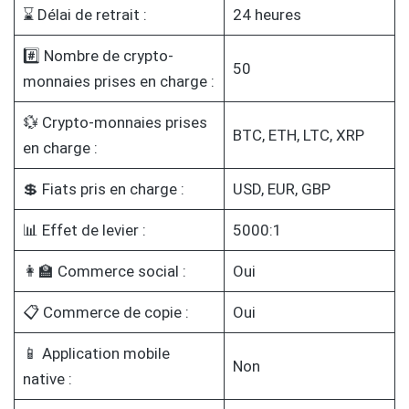
⌛ Délai de retrait :
24 heures
#️⃣ Nombre de crypto-
50
monnaies prises en charge :
💱 Crypto-monnaies prises
BTC, ETH, LTC, XRP
en charge :
💲 Fiats pris en charge :
USD, EUR, GBP
📊 Effet de levier :
5000:1
👩‍🏫 Commerce social :
Oui
📋 Commerce de copie :
Oui
📱 Application mobile
Non
native :