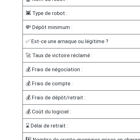
👾 Type de robot :
💸 Dépôt minimum :
✅ Est-ce une arnaque ou légitime ?
🚀 Taux de victoire réclamé :
💰 Frais de négociation :
💰 Frais de compte :
💰 Frais de dépôt/retrait :
💰 Coût du logiciel :
⌛ Délai de retrait :
#️⃣ Nombre de crypto-monnaies prises en charge