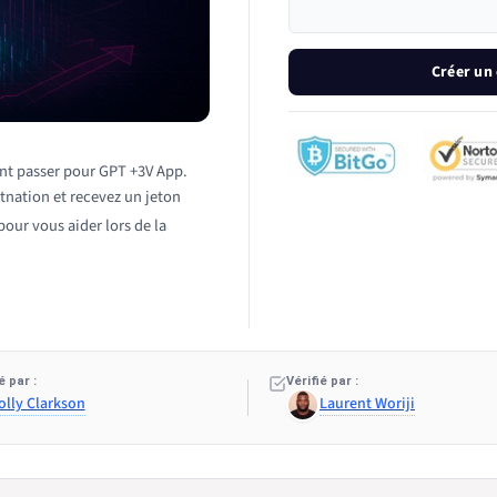
Créer un
ant passer pour GPT +3V App.
tnation et recevez un jeton
our vous aider lors de la
 par :
Vérifié par :
olly Clarkson
Laurent Woriji