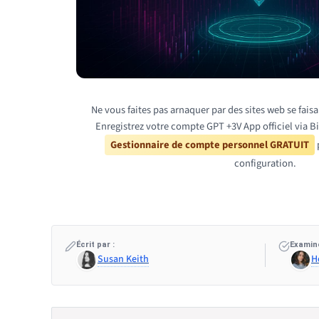
Ne vous faites pas arnaquer par des sites web se fais
Enregistrez votre compte GPT +3V App officiel via Bi
Gestionnaire de compte personnel GRATUIT
p
configuration.
Écrit par :
Examiné
Susan Keith
H