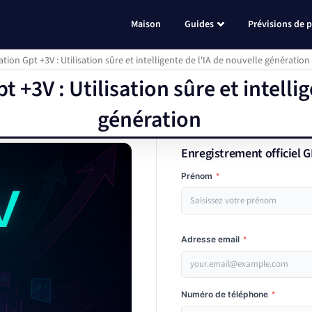
Maison
Guides
Prévisions de p
ation Gpt +3V : Utilisation sûre et intelligente de l'IA de nouvelle génération
t +3V : Utilisation sûre et intelli
génération
Enregistrement officiel 
Prénom
*
Adresse email
*
Numéro de téléphone
*