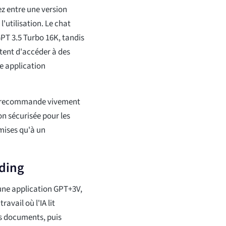
ez entre une version
'utilisation. Le chat
PT 3.5 Turbo 16K, tandis
tent d'accéder à des
ne application
us recommande vivement
n sécurisée pour les
mises qu'à un
ading
une application GPT+3V,
avail où l'IA lit
es documents, puis