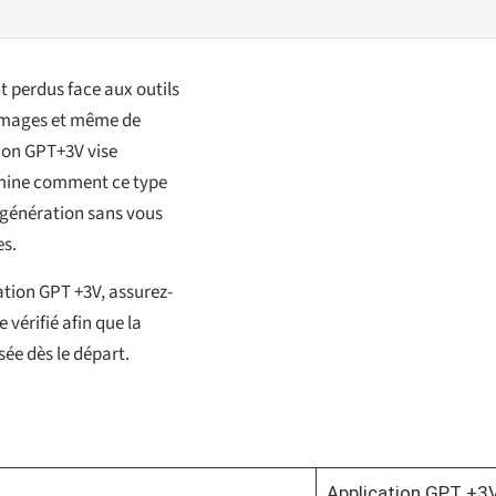
t perdus face aux outils
s images et même de
ion GPT+3V vise
amine comment ce type
e génération sans vous
es.
ation GPT +3V, assurez-
 vérifié afin que la
sée dès le départ.
Application GPT +3