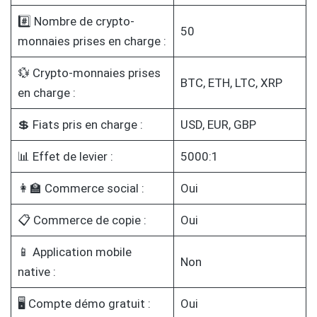
#️⃣ Nombre de crypto-
50
monnaies prises en charge :
💱 Crypto-monnaies prises
BTC, ETH, LTC, XRP
en charge :
💲 Fiats pris en charge :
USD, EUR, GBP
📊 Effet de levier :
5000:1
👩‍🏫 Commerce social :
Oui
📋 Commerce de copie :
Oui
📱 Application mobile
Non
native :
🖥️ Compte démo gratuit :
Oui