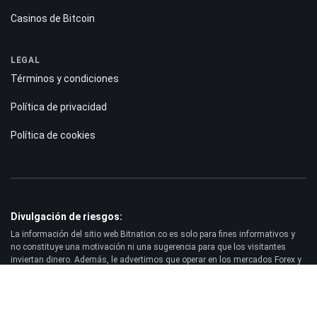
Casinos de Bitcoin
LEGAL
Términos y condiciones
Política de privacidad
Política de cookies
Divulgación de riesgos:
La información del sitio web Bitnation.co es solo para fines informativos y
no constituye una motivación ni una sugerencia para que los visitantes
inviertan dinero. Además, le advertimos que operar en los mercados Forex y
CFD siempre conlleva un alto riesgo. Según las estadísticas, entre el 75 y el
891% de los clientes pierden sus fondos invertidos y solo entre el 11 y el
251% de los operadores obtienen ganancias. Operar con futuros y opciones
conlleva un riesgo considerable de pérdida y no es adecuado para todos los