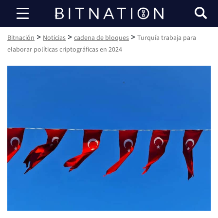
Bitnación
>
>
>
Bitnación
Noticias
cadena de bloques
Turquía trabaja para
elaborar políticas criptográficas en 2024