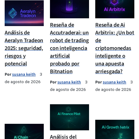
Reseña de
Reseña de Ai
Análisis de
Accutraderai: un
Arbitrix: ¿Un bot
Aeralyn Tradeon
robot de trading
de
2025: seguridad,
con inteligencia
criptomonedas
riesgos y
artificial
inteligente o
potencial
probado por
una apuesta
Bitnation
arriesgada?
Por
susana keith
3
de agosto de 2026
Por
susana keith
Por
susana keith
3
3
de agosto de 2026
de agosto de 2026
Análisis del