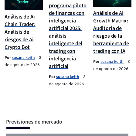
programa piloto
de finanzas con
Análisis de Ai
Análisis de Ai
inteligencia
Growth Matrix:
Chain Trader:
artificial 2025:
Auditoría de
Análisis de
análisis
riesgos de la
riesgos de Ai
inteligente del
herramienta de
Crypto Bot
trading con
trading con IA
Por
susana keith
inteligencia
3
Por
susana keith
3
de agosto de 2026
artificial
de agosto de 2026
Por
susana keith
3
de agosto de 2026
Previsiones de mercado