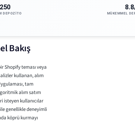
250
8.8
M DEPOZITO
MÜKEMMEL DE
el Bakış
ir Shopify teması veya
lizler kullanan, alım
 Uygulaması, tam
goritmik alım satım
i isteyen kullanıcılar
ile genellikle deneyimli
ında köprü kurmayı