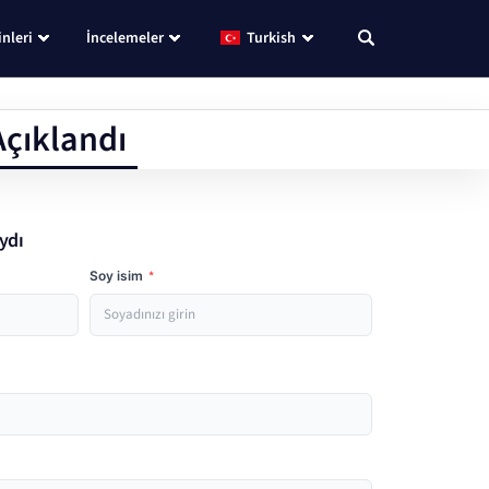
nleri
İncelemeler
Turkish
Açıklandı
ydı
Soy isim
*