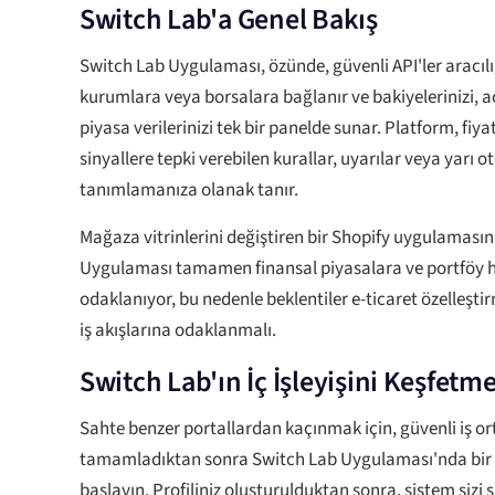
Switch Lab'a Genel Bakış
Switch Lab Uygulaması, özünde, güvenli API'ler aracılı
kurumlara veya borsalara bağlanır ve bakiyelerinizi, aç
piyasa verilerinizi tek bir panelde sunar. Platform, fiya
sinyallere tepki verebilen kurallar, uyarılar veya yarı o
tanımlamanıza olanak tanır.
Mağaza vitrinlerini değiştiren bir Shopify uygulamasın
Uygulaması tamamen finansal piyasalara ve portföy h
odaklanıyor, bu nedenle beklentiler e-ticaret özelleşti
iş akışlarına odaklanmalı.
Switch Lab'ın İç İşleyişini Keşfetm
Sahte benzer portallardan kaçınmak için, güvenli iş or
tamamladıktan sonra Switch Lab Uygulaması'nda bir 
başlayın. Profiliniz oluşturulduktan sonra, sistem sizi 