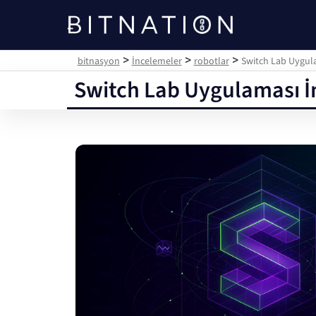
bitnasyon
>
>
>
bitnasyon
İncelemeler
robotlar
Switch Lab Uygulam
Switch Lab Uygulaması İnc