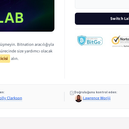
Switch La
üşmeyin. Bitnation aracılığıyla
ürecinde size yardımcı olacak
icisi
alın.
en:
Doğruluğunu kontrol eden:
olly Clarkson
Lawrence Woriji