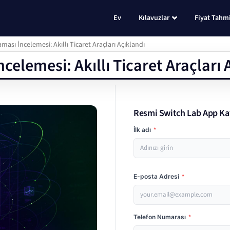
Ev
Kılavuzlar
Fiyat Tahmi
ası İncelemesi: Akıllı Ticaret Araçları Açıklandı
elemesi: Akıllı Ticaret Araçları 
Resmi Switch Lab App Ka
İlk adı
*
E-posta Adresi
*
Telefon Numarası
*