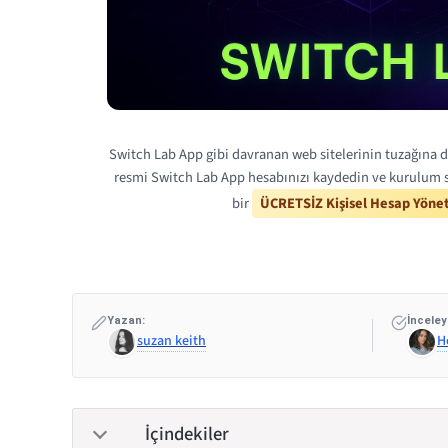
Switch Lab App gibi davranan web sitelerinin tuzağına d
resmi Switch Lab App hesabınızı kaydedin ve kurulum s
bir
ÜCRETSİZ Kişisel Hesap Yönet
Yazan:
İnceley
suzan keith
H
İçindekiler