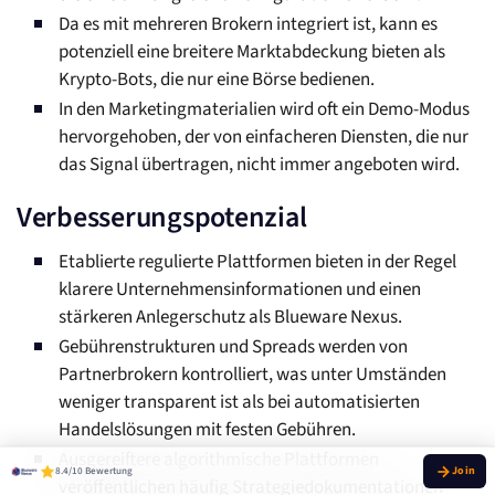
Da es mit mehreren Brokern integriert ist, kann es
potenziell eine breitere Marktabdeckung bieten als
Krypto-Bots, die nur eine Börse bedienen.
In den Marketingmaterialien wird oft ein Demo-Modus
hervorgehoben, der von einfacheren Diensten, die nur
das Signal übertragen, nicht immer angeboten wird.
Verbesserungspotenzial
Etablierte regulierte Plattformen bieten in der Regel
klarere Unternehmensinformationen und einen
stärkeren Anlegerschutz als Blueware Nexus.
Gebührenstrukturen und Spreads werden von
Partnerbrokern kontrolliert, was unter Umständen
weniger transparent ist als bei automatisierten
Handelslösungen mit festen Gebühren.
Ausgereiftere algorithmische Plattformen
8.4/10 Bewertung
veröffentlichen häufig Strategiedokumentationen