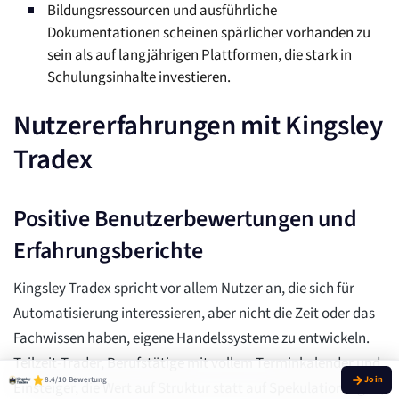
Bildungsressourcen und ausführliche
Dokumentationen scheinen spärlicher vorhanden zu
sein als auf langjährigen Plattformen, die stark in
Schulungsinhalte investieren.
Nutzererfahrungen mit Kingsley
Tradex
Positive Benutzerbewertungen und
Erfahrungsberichte
Kingsley Tradex spricht vor allem Nutzer an, die sich für
Automatisierung interessieren, aber nicht die Zeit oder das
Fachwissen haben, eigene Handelssysteme zu entwickeln.
Teilzeit-Trader, Berufstätige mit vollem Terminkalender und
8.4/10 Bewertung
Einsteiger, die Wert auf Struktur statt auf Spekulation legen,