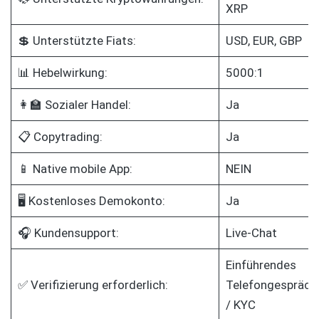
XRP
💲 Unterstützte Fiats:
USD, EUR, GBP
📊 Hebelwirkung:
5000:1
👩‍🏫 Sozialer Handel:
Ja
📋 Copytrading:
Ja
📱 Native mobile App:
NEIN
🖥️ Kostenloses Demokonto:
Ja
🎧 Kundensupport:
Live-Chat
Einführendes
✅ Verifizierung erforderlich:
Telefongespräch
/ KYC