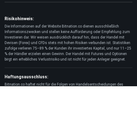
Risikohinweis:
Die Informationen auf der Website Bitnation.co dienen ausschließlich
Informationszwecken und stellen keine Aufforderung oder Empfehlung zum
Investieren dar. Wir weisen ausdrücklich darauf hin, dass der Handel mit
Devisen (Forex) und CFDs stets mit hohen Risiken verbunden ist. Statistiken
zufolge verlieren 75–89 % der Kunden ihr investiertes Kapital, und nur 11–25
% der Händler erzielen einen Gewinn. Der Handel mit Futures und Optionen
birgt ein erhebliches Verlustrisiko und ist nicht für jeden Anleger geeignet.
Haftungsausschluss:
Bitnation.co haftet nicht für die Folgen von Handelsentscheidungen des
Kunden und für einen möglichen Verlust seines Kapitals, der sich aus der
Nutzung dieser Website und der darauf veröffentlichten Informationen ergibt.
© 2026 Bitnation Ltd. Alle Rechte vorbehalten.