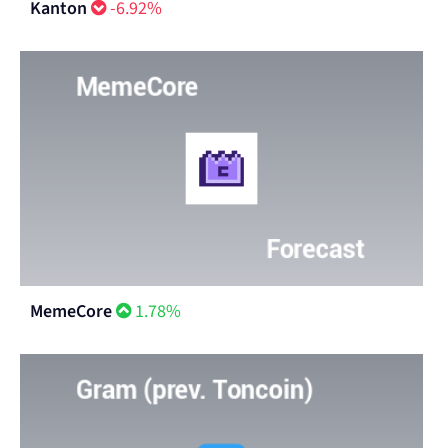
Kanton
-6.92%
MemeCore
1.78%