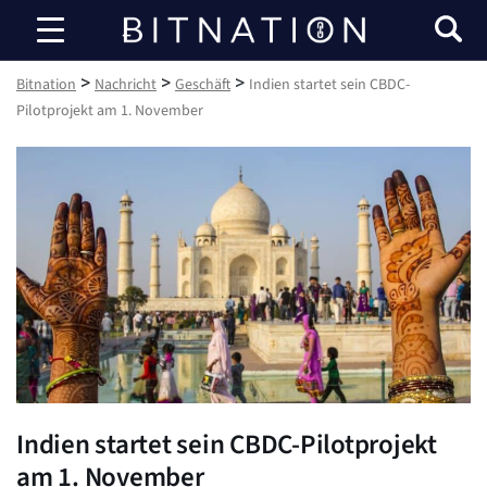
Bitnation
>
>
>
Bitnation
Nachricht
Geschäft
Indien startet sein CBDC-
Pilotprojekt am 1. November
Indien startet sein CBDC-Pilotprojekt
am 1. November