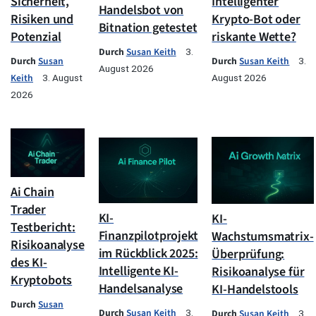
Sicherheit,
Intelligenter
Handelsbot von
Risiken und
Krypto-Bot oder
Bitnation getestet
Potenzial
riskante Wette?
Durch
Susan Keith
3.
Durch
Susan
Durch
Susan Keith
3.
August 2026
Keith
3. August
August 2026
2026
Ai Chain
Trader
KI-
KI-
Testbericht:
Finanzpilotprojekt
Wachstumsmatrix-
Risikoanalyse
im Rückblick 2025:
Überprüfung:
des KI-
Intelligente KI-
Risikoanalyse für
Kryptobots
Handelsanalyse
KI-Handelstools
Durch
Susan
Durch
Susan Keith
3.
Durch
Susan Keith
3.