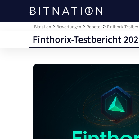
Bitnation
>
>
>
Bitnation
Bewertungen
Roboter
Finthorix-Testber
Finthorix-Testbericht 202