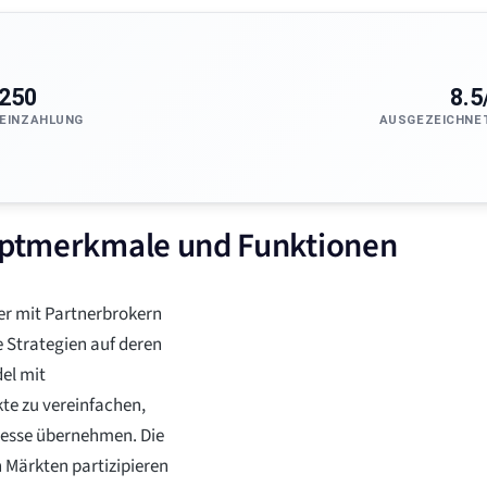
250
8.5
EINZAHLUNG
AUSGEZEICHNE
auptmerkmale und Funktionen
der mit Partnerbrokern
 Strategien auf deren
el mit
te zu vereinfachen,
zesse übernehmen. Die
n Märkten partizipieren