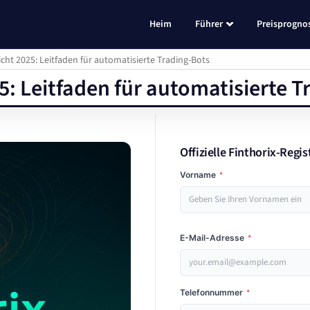
Heim
Führer
Preisprogno
icht 2025: Leitfaden für automatisierte Trading-Bots
5: Leitfaden für automatisierte T
Offizielle Finthorix-Regis
Vorname
*
E-Mail-Adresse
*
Telefonnummer
*