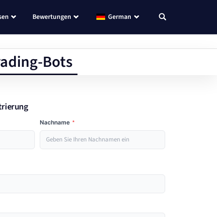
sen
Bewertungen
German
rading-Bots
trierung
Nachname
*