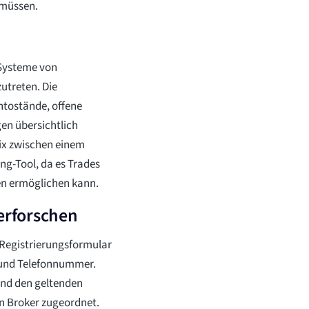
 müssen.
e Systeme von
zutreten. Die
ntostände, offene
en übersichtlich
rix zwischen einem
ng-Tool, da es Trades
en ermöglichen kann.
 erforschen
n Registrierungsformular
 und Telefonnummer.
und den geltenden
n Broker zugeordnet.