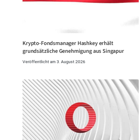
Krypto-Fondsmanager Hashkey erhält
grundsätzliche Genehmigung aus Singapur
Veröffentlicht am 3. August 2026