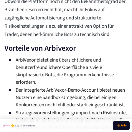
Obwohl die Plattform noch nicht den Bekanntheitsgrad der
Branchenriesen erreicht hat, macht ihr Fokus auf
zugängliche Automatisierung und strukturierte
Risikoeinstellungen sie zu einer attraktiven Option für
Trader, denen herkömmliche Bots zu technisch sind.
Vorteile von Arbivexor
ArbiVexor bietet eine übersichtlichere und
benutzerfreundlichere Oberfläche als viele
skriptbasierte Bots, die Programmierkenntnisse
erfordern.
Der integrierte ArbiVexor-Demo-Account bietet neuen
Nutzern eine Sandbox-Umgebung, die bei einigen
Konkurrenten noch fehlt oder stark eingeschränkt ist.
Strategievoreinstellungen, gruppiert nach Risikostufe,
bieten einen einfacheren Einstieg als Plattformen, die
8.9/10 Bewertung
die Benutzer mit Hunderten von Optionen überfordern.