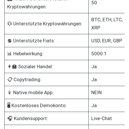
50
Kryptowährungen:
BTC, ETH, LTC,
💱 Unterstützte Kryptowährungen:
XRP
💲 Unterstützte Fiats:
USD, EUR, GBP
📊 Hebelwirkung:
5000:1
👩‍🏫 Sozialer Handel:
Ja
📋 Copytrading:
Ja
📱 Native mobile App:
NEIN
🖥️ Kostenloses Demokonto:
Ja
🎧 Kundensupport:
Live-Chat