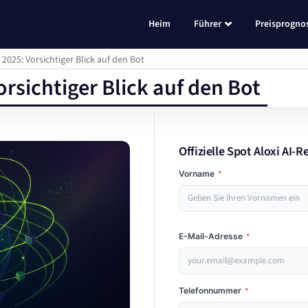
Heim
Führer
Preisprogno
 2025: Vorsichtiger Blick auf den Bot
orsichtiger Blick auf den Bot
Offizielle Spot Aloxi AI-R
Vorname
*
E-Mail-Adresse
*
Telefonnummer
*