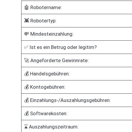
🤖 Robotername:
👾 Robotertyp:
💸 Mindesteinzahlung:
✅ Ist es ein Betrug oder legitim?
🚀 Angeforderte Gewinnrate:
💰 Handelsgebühren:
💰 Kontogebühren:
💰 Einzahlungs-/Auszahlungsgebühren:
💰 Softwarekosten:
⌛ Auszahlungszeitraum: