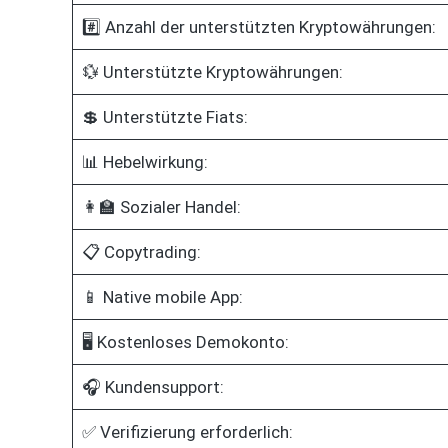
#️⃣ Anzahl der unterstützten Kryptowährungen:
💱 Unterstützte Kryptowährungen:
💲 Unterstützte Fiats:
📊 Hebelwirkung:
👩‍🏫 Sozialer Handel:
📋 Copytrading:
📱 Native mobile App:
🖥️ Kostenloses Demokonto:
🎧 Kundensupport:
✅ Verifizierung erforderlich: