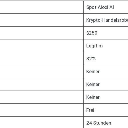
Spot Aloxi AI
Krypto-Handelsrob
$250
Legitim
82%
Keiner
Keiner
Keiner
Frei
24 Stunden