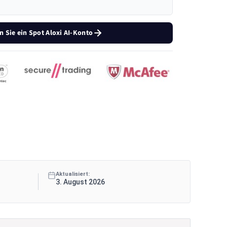
en Sie ein Spot Aloxi AI-Konto
Aktualisiert:
3. August 2026