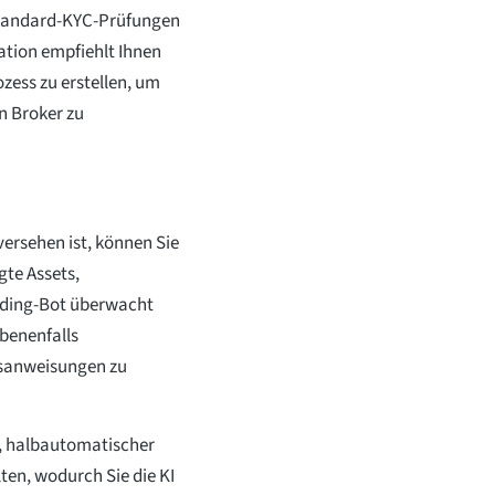
Standard-KYC-Prüfungen
ation empfiehlt Ihnen
zess zu erstellen, um
n Broker zu
ersehen ist, können Sie
gte Assets,
rading-Bot überwacht
benenfalls
gsanweisungen zu
g, halbautomatischer
en, wodurch Sie die KI