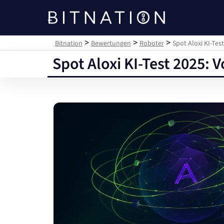
Bitnation
>
>
>
Bitnation
Bewertungen
Roboter
Spot Aloxi KI-Test
Spot Aloxi KI-Test 2025: V