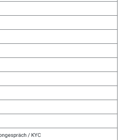
fongespräch / KYC