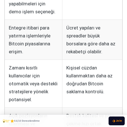
yapabilmeleri için
demo işlem seçeneği.
Entegre itibari para
Ücret yapıları ve
yatırma işlemleriyle
spreadler büyük
Bitcoin piyasalarına
borsalara göre daha az
erişim.
rekabetçi olabilir.
Zamanı kısıtlı
Kişisel cüzdan
kullanıcılar için
kullanmaktan daha az
otomatik veya destekli
doğrudan Bitcoin
stratejilere yönelik
saklama kontrolü.
potansiyel.
Açık pozisyonların
Destek kalitesi ve para
8.6/10 Derecelendirme
izlenmesi ve
çekme hızı ortak