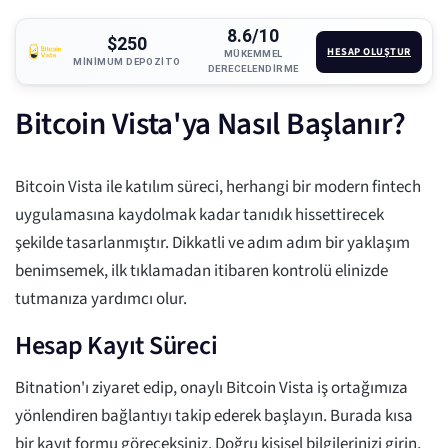
8.6/10
$250
HESAP OLUŞTUR
MÜKEMMEL
MINIMUM DEPOZITO
DERECELENDIRME
Bitcoin Vista'ya Nasıl Başlanır?
Bitcoin Vista ile katılım süreci, herhangi bir modern fintech
uygulamasına kaydolmak kadar tanıdık hissettirecek
şekilde tasarlanmıştır. Dikkatli ve adım adım bir yaklaşım
benimsemek, ilk tıklamadan itibaren kontrolü elinizde
tutmanıza yardımcı olur.
Hesap Kayıt Süreci
Bitnation'ı ziyaret edip, onaylı Bitcoin Vista iş ortağımıza
yönlendiren bağlantıyı takip ederek başlayın. Burada kısa
bir kayıt formu göreceksiniz. Doğru kişisel bilgilerinizi girin,