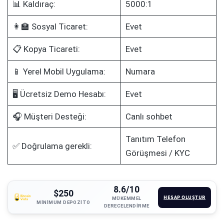
📊 Kaldıraç:
5000:1
👩‍🏫 Sosyal Ticaret:
Evet
📋 Kopya Ticareti:
Evet
📱 Yerel Mobil Uygulama:
Numara
🖥️ Ücretsiz Demo Hesabı:
Evet
🎧 Müşteri Desteği:
Canlı sohbet
Tanıtım Telefon
✅ Doğrulama gerekli:
Görüşmesi / KYC
8.6/10
$250
HESAP OLUŞTUR
MÜKEMMEL
MINIMUM DEPOZITO
DERECELENDIRME