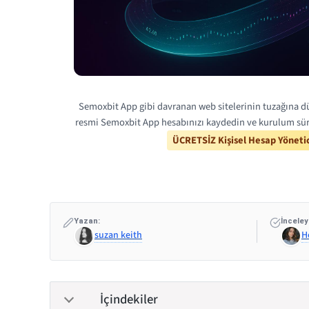
Semoxbit App gibi davranan web sitelerinin tuzağına dü
resmi Semoxbit App hesabınızı kaydedin ve kurulum süre
ÜCRETSİZ Kişisel Hesap Yönetic
Yazan:
İnceley
suzan keith
H
İçindekiler