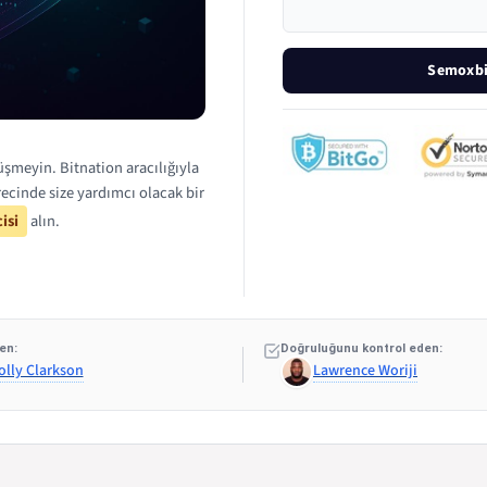
Semoxbi
şmeyin. Bitnation aracılığıyla
cinde size yardımcı olacak bir
isi
alın.
en:
Doğruluğunu kontrol eden:
olly Clarkson
Lawrence Woriji