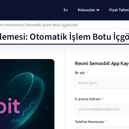
Ev
Kılavuzlar
Fiyat Tahmi
a İncelemesi: Otomatik İşlem Botu İçgörüleri
emesi: Otomatik İşlem Botu İçgö
Resmi Semoxbit App Kay
İlk adı
*
E-posta Adresi
*
Telefon Numarası
*