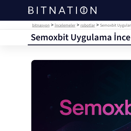
bitnasyon
>
>
>
bitnasyon
İncelemeler
robotlar
Semoxbit Uygulam
Semoxbit Uygulama İncel