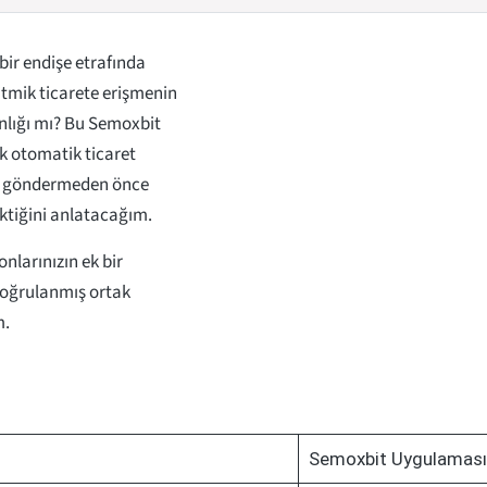
ir endişe etrafında
tmik ticarete erişmenin
gınlığı mı? Bu Semoxbit
k otomatik ticaret
para göndermeden önce
ktiğini anlatacağım.
onlarınızın ek bir
doğrulanmış ortak
m.
Semoxbit Uygulaması