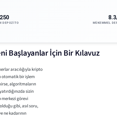
250
8.3
M DEPOZITO
MÜKEMMEL DE
ni Başlayanlar İçin Bir Kılavuz
rlar aracılığıyla kripto
 otomatik bir işlem
irse, algoritmaların
yatırdığınızda sizin
p merkezi görevi
duğu gibi, asıl soru,
ve ne kadarının