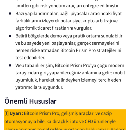
limitleri gibi risk yönetim araçları entegre edilmiştir.
Bazı yapılandırmalar, bağlı piyasalar arasındaki fiyat
farklılıklarını izleyerek potansiyel kripto arbitrajı ve
algoritmik ticaret fırsatlarını vurgular.
Belirli bölgelerde demo veya pratik ortamı sunulabilir
ve bu sayede yeni başlayanlar, gerçek sermayelerini
hemen riske atmadan Bitcoin Prism Pro stratejilerini
test edebilirler.
Web tabanlı erişim, Bitcoin Prism Pro'ya çoğu modern
tarayıcıdan giriş yapabileceğiniz anlamına gelir; mobil
uyumluluk, hareket halindeyken izlemeyi tercih eden
yatırımcılara uygundur.
Önemli Hususlar
[!]
Uyarı:
Bitcoin Prism Pro, gelişmiş araçları ve cazip
otomasyonuyla bile, kaldıraçlı kripto ve CFD ürünleriyle
işlem yapmanın temel risklerini ortadan kaldıramaz. Sadece