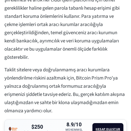
şifrelemesi ve artık her ciddi işlem platformu için temel
gereklilikler haline gelen parola tabanlı hesap erişimi gibi
standart koruma önlemlerini kullanır. Para yatırma ve
çekme işlemleri ortak aracı kurumlar aracılığıyla
gerçekleştirildiğinden, temel güvenceniz aracı kurumun
kendi bankacılık, ayrımcılık ve veri koruma uygulamaları
olacaktır ve bu uygulamalar önemli ölçüde farklılık
gösterebilir.
Taklit sitelere veya doğrulanmamış aracı kurumlara
yönlendirilme riskini azaltmak için, Bitcoin Prism Pro'ya
yalnızca doğrulanmış ortak formumuz aracılığıyla
erişmenizi şiddetle tavsiye ederiz. Bu, gerçek katılım akışına
ulaştığınızdan ve sahte bir klona ulaşmadığınızdan emin
olmanıza yardımcı olur.
8.9/10
$250
HESAP OLUŞTUR
MÜKEMMEL