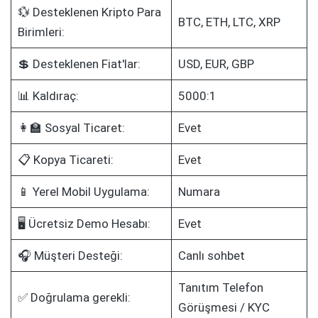
💱 Desteklenen Kripto Para
BTC, ETH, LTC, XRP
Birimleri:
💲 Desteklenen Fiat'lar:
USD, EUR, GBP
📊 Kaldıraç:
5000:1
👩‍🏫 Sosyal Ticaret:
Evet
📋 Kopya Ticareti:
Evet
📱 Yerel Mobil Uygulama:
Numara
🖥️ Ücretsiz Demo Hesabı:
Evet
🎧 Müşteri Desteği:
Canlı sohbet
Tanıtım Telefon
✅ Doğrulama gerekli:
Görüşmesi / KYC