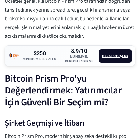
Ücretler genellikle Bitcoin Prism Pro tarafından doğrudan
tahsil edilmek yerine spread'lere, gecelik finansmana veya
broker komisyonlarına dahil edilir, bu nedenle kullanıcılar
gerçek işlem maliyetlerini anlamak için bağlı broker'ın ücret
açıklamalarını dikkatlice okumalıdır.
8.9/10
$250
HESAP OLUŞTUR
MÜKEMMEL
MINIMUM DEPOZITO
DERECELENDIRME
Bitcoin Prism Pro'yu
Değerlendirmek: Yatırımcılar
İçin Güvenli Bir Seçim mi?
Şirket Geçmişi ve İtibarı
Bitcoin Prism Pro, modern bir yapay zeka destekli kripto