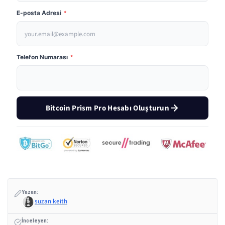
E-posta Adresi
*
Telefon Numarası
*
Bitcoin Prism Pro Hesabı Oluşturun
Yazan:
suzan keith
İnceleyen: