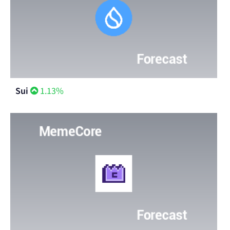
Sui
1.13%