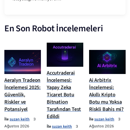
En Son Robot İncelemeleri
Accutraderai
Aeralyn Tradeon
İncelemesi:
Ai Arbitrix
İncelemesi 2025:
Yapay Zeka
İncelemesi:
Güvenlik,
Ticaret Botu
Akıllı Kripto
Riskler ve
Bitnation
Botu mu Yoksa
Potansiyel
Tarafından Test
Riskli Bahis mi?
Edildi
İle
suzan keith
İle
suzan keith
3
3
Ağustos 2026
İle
suzan keith
Ağustos 2026
3