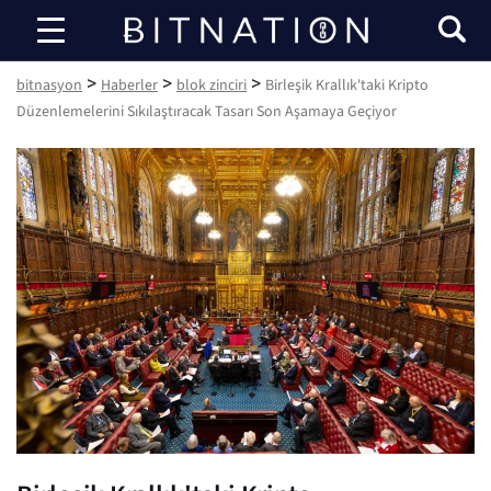
bitnasyon
>
>
>
bitnasyon
Haberler
blok zinciri
Birleşik Krallık'taki Kripto
Düzenlemelerini Sıkılaştıracak Tasarı Son Aşamaya Geçiyor