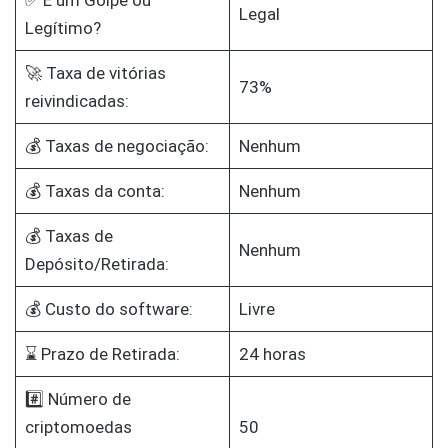
✅ É um Golpe ou
Legal
Legítimo?
🚀 Taxa de vitórias
73%
reivindicadas:
💰 Taxas de negociação:
Nenhum
💰 Taxas da conta:
Nenhum
💰 Taxas de
Nenhum
Depósito/Retirada:
💰 Custo do software:
Livre
⌛ Prazo de Retirada:
24 horas
#️⃣ Número de
criptomoedas
50