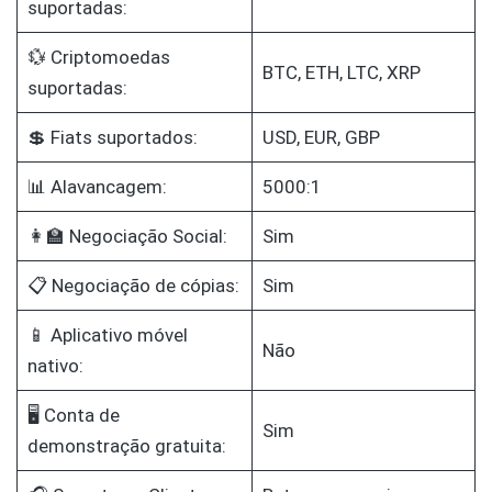
suportadas:
💱 Criptomoedas
BTC, ETH, LTC, XRP
suportadas:
💲 Fiats suportados:
USD, EUR, GBP
📊 Alavancagem:
5000:1
👩‍🏫 Negociação Social:
Sim
📋 Negociação de cópias:
Sim
📱 Aplicativo móvel
Não
nativo:
🖥️ Conta de
Sim
demonstração gratuita: