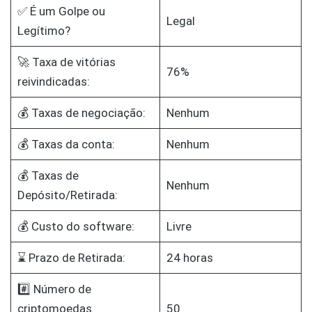
✅ É um Golpe ou
Legal
Legítimo?
🚀 Taxa de vitórias
76%
reivindicadas:
💰 Taxas de negociação:
Nenhum
💰 Taxas da conta:
Nenhum
💰 Taxas de
Nenhum
Depósito/Retirada:
💰 Custo do software:
Livre
⌛ Prazo de Retirada:
24 horas
#️⃣ Número de
criptomoedas
50