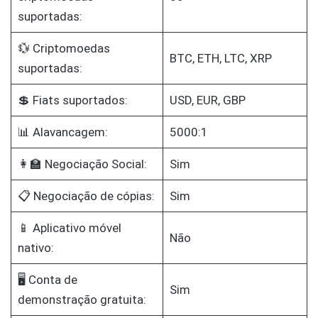
suportadas:
💱 Criptomoedas
BTC, ETH, LTC, XRP
suportadas:
💲 Fiats suportados:
USD, EUR, GBP
📊 Alavancagem:
5000:1
👩‍🏫 Negociação Social:
Sim
📋 Negociação de cópias:
Sim
📱 Aplicativo móvel
Não
nativo:
🖥️ Conta de
Sim
demonstração gratuita: