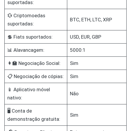
suportadas:
💱 Criptomoedas
BTC, ETH, LTC, XRP
suportadas:
💲 Fiats suportados:
USD, EUR, GBP
📊 Alavancagem:
5000:1
👩‍🏫 Negociação Social:
Sim
📋 Negociação de cópias:
Sim
📱 Aplicativo móvel
Não
nativo:
🖥️ Conta de
Sim
demonstração gratuita: