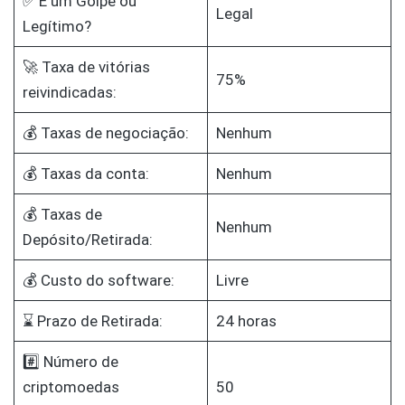
✅ É um Golpe ou
Legal
Legítimo?
🚀 Taxa de vitórias
75%
reivindicadas:
💰 Taxas de negociação:
Nenhum
💰 Taxas da conta:
Nenhum
💰 Taxas de
Nenhum
Depósito/Retirada:
💰 Custo do software:
Livre
⌛ Prazo de Retirada:
24 horas
#️⃣ Número de
criptomoedas
50