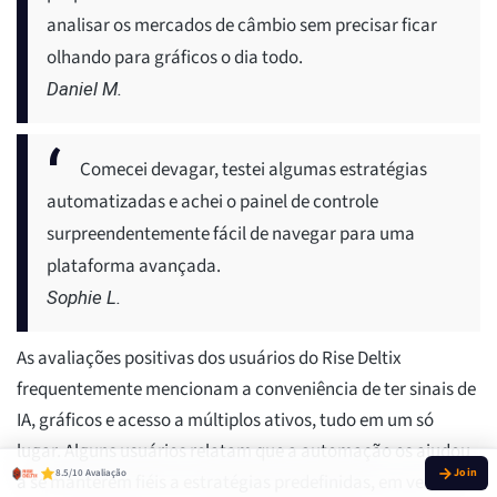
analisar os mercados de câmbio sem precisar ficar
olhando para gráficos o dia todo.
Daniel M.
Comecei devagar, testei algumas estratégias
automatizadas e achei o painel de controle
surpreendentemente fácil de navegar para uma
plataforma avançada.
Sophie L.
As avaliações positivas dos usuários do Rise Deltix
frequentemente mencionam a conveniência de ter sinais de
IA, gráficos e acesso a múltiplos ativos, tudo em um só
lugar. Alguns usuários relatam que a automação os ajudou
8.5/10 Avaliação
a se manterem fiéis a estratégias predefinidas, em vez de