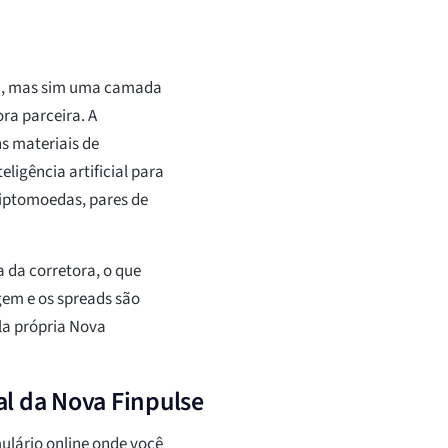
ra, mas sim uma camada
ra parceira. A
s materiais de
ligência artificial para
iptomoedas, pares de
 da corretora, o que
gem e os spreads são
la própria Nova
l da Nova Finpulse
lário online onde você