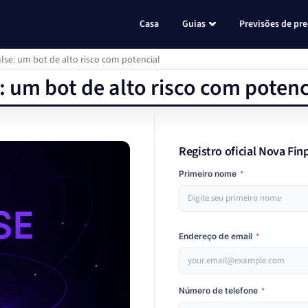
Casa
Guias
Previsões de pr
lse: um bot de alto risco com potencial
: um bot de alto risco com potenc
Registro oficial Nova Fin
Primeiro nome
*
Endereço de email
*
Número de telefone
*