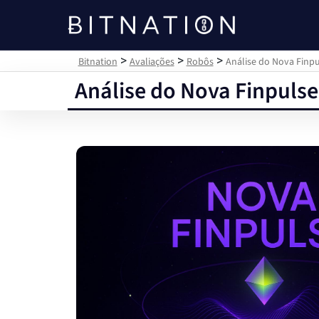
Bitnation
>
>
>
Bitnation
Avaliações
Robôs
Análise do Nova Finpu
Análise do Nova Finpulse