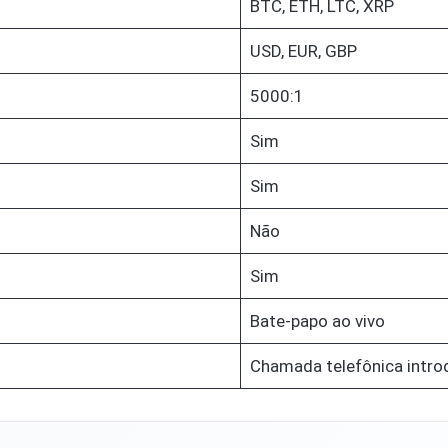
BTC, ETH, LTC, XRP
USD, EUR, GBP
5000:1
Sim
Sim
Não
Sim
Bate-papo ao vivo
Chamada telefônica intro