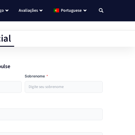
eço
Avaliações
Portuguese
ial
pulse
Sobrenome
*