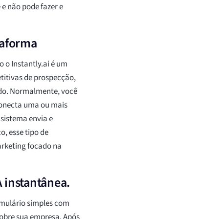
 e não pode fazer e
taforma
 o Instantly.ai é um
titivas de prospecção,
údo. Normalmente, você
 conecta uma ou mais
 sistema envia e
, esse tipo de
rketing focado na
 instantânea.
rmulário simples com
sobre sua empresa. Após