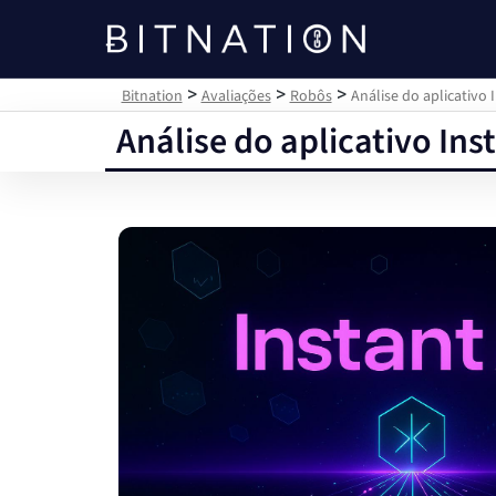
Bitnation
>
>
>
Bitnation
Avaliações
Robôs
Análise do aplicativo 
Análise do aplicativo Ins