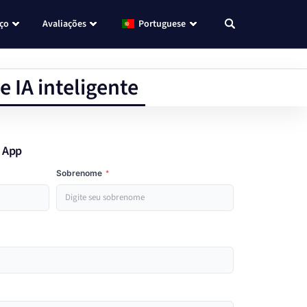
eço
Avaliações
Portuguese
e IA inteligente
i App
Sobrenome
*