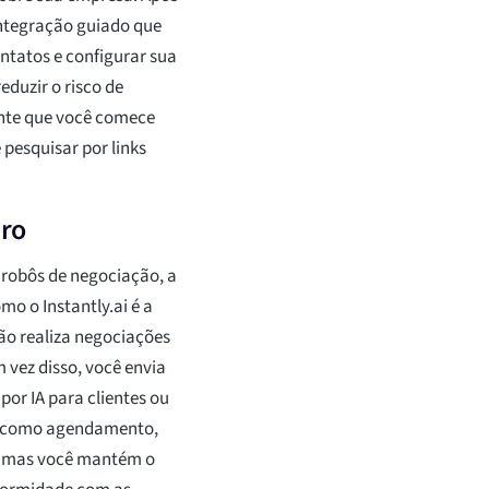
integração guiado que
ntatos e configurar sua
eduzir o risco de
ente que você comece
pesquisar por links
iro
robôs de negociação, a
mo o Instantly.ai é a
ão realiza negociações
 vez disso, você envia
or IA para clientes ou
as como agendamento,
 mas você mantém o