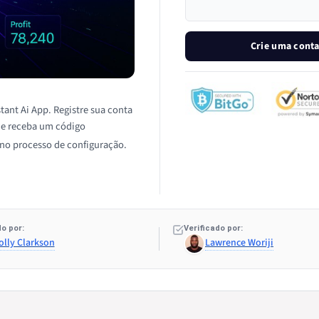
Crie uma conta 
tant Ai App. Registre sua conta
n e receba um código
 no processo de configuração.
o por:
Verificado por:
olly Clarkson
Lawrence Woriji