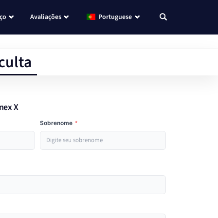
eço
Avaliações
Portuguese
culta
onex X
Sobrenome
*