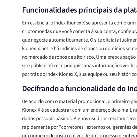
Funcionalidades principais da pla
Em essência, o Index Kionex X se apresenta como um 
criptomoedas que você conecta à sua conta, configura
que negocie automaticamente. O site oficial atualmen
kionex-x.net, e há indícios de clones ou domínios se
no mercado de robôs de alto risco. Uma preocupação
site público oferece pouquíssimas informações verifi
por trás do Index Kionex X, sua equipe ou seu históric
Decifrando a funcionalidade do In
De acordo com o material promocional, o primeiro pas
Kionex X é se cadastrar com um endereço de e-mail, n
dados pessoais básicos. Alguns usuários relatam ser
rapidamente por "corretores" externos ou gerentes d
um primeiro depósito em vez de um processo de integ