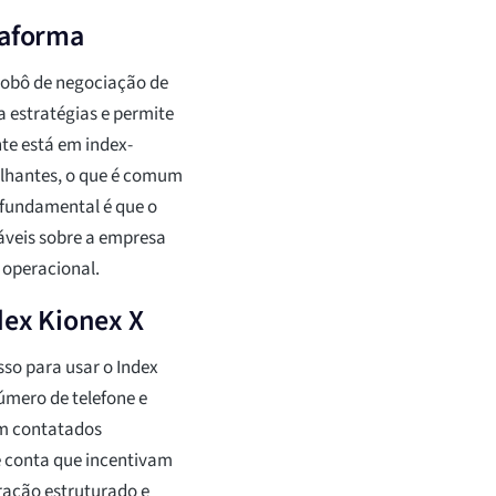
taforma
robô de negociação de
 estratégias e permite
te está em index-
melhantes, o que é comum
 fundamental é que o
cáveis sobre a empresa
o operacional.
dex Kionex X
so para usar o Index
úmero de telefone e
em contatados
e conta que incentivam
ração estruturado e