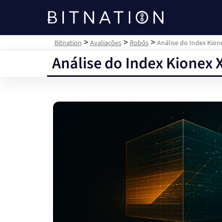
Bitnation
>
>
>
Bitnation
Avaliações
Robôs
Análise do Index Kion
Análise do Index Kionex 