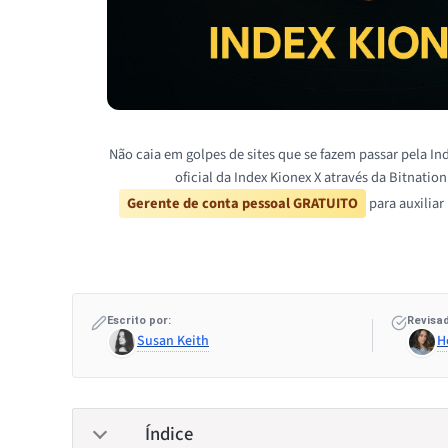
Não caia em golpes de sites que se fazem passar pela Ind
oficial da Index Kionex X através da Bitnatio
Gerente de conta pessoal GRATUITO
para auxiliar
Escrito por:
Revisad
Susan Keith
H
Índice