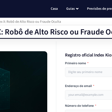
Casa
Guias
Previsões de pr
ex X: Robô de Alto Risco ou Fraude Oculta
X: Robô de Alto Risco ou Fraude O
Registro oficial Index Ki
Primeiro nome
*
Endereço de email
*
Número de telefone
*