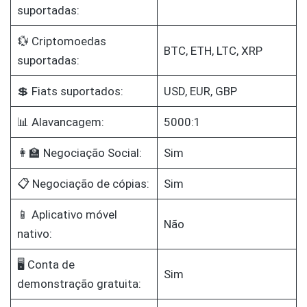
suportadas:
💱 Criptomoedas
BTC, ETH, LTC, XRP
suportadas:
💲 Fiats suportados:
USD, EUR, GBP
📊 Alavancagem:
5000:1
👩‍🏫 Negociação Social:
Sim
📋 Negociação de cópias:
Sim
📱 Aplicativo móvel
Não
nativo:
🖥️ Conta de
Sim
demonstração gratuita: