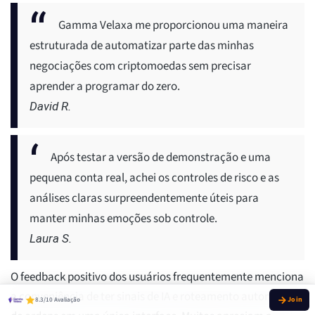
Gamma Velaxa me proporcionou uma maneira
estruturada de automatizar parte das minhas
negociações com criptomoedas sem precisar
aprender a programar do zero.
David R.
Após testar a versão de demonstração e uma
pequena conta real, achei os controles de risco e as
análises claras surpreendentemente úteis para
manter minhas emoções sob controle.
Laura S.
O feedback positivo dos usuários frequentemente menciona
a conveniência de ter sinais de IA e roteamento automático
8.3/10 Avaliação