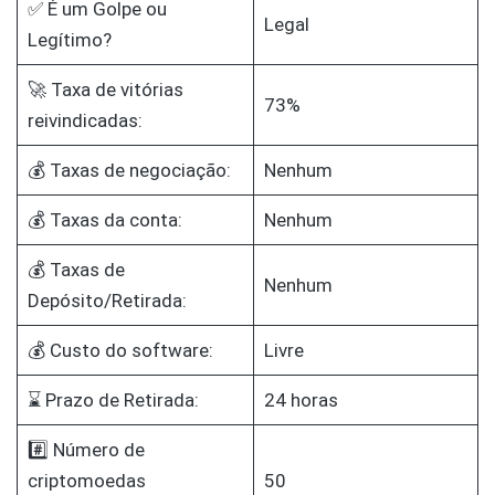
✅ É um Golpe ou
Legal
Legítimo?
🚀 Taxa de vitórias
73%
reivindicadas:
💰 Taxas de negociação:
Nenhum
💰 Taxas da conta:
Nenhum
💰 Taxas de
Nenhum
Depósito/Retirada:
💰 Custo do software:
Livre
⌛ Prazo de Retirada:
24 horas
#️⃣ Número de
criptomoedas
50